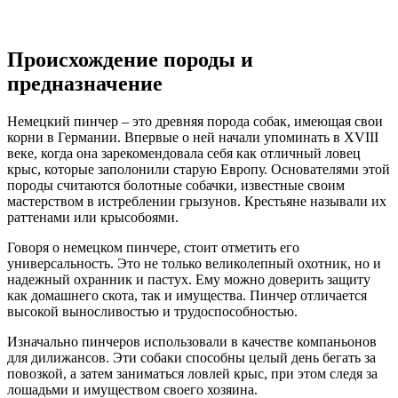
Происхождение породы и
предназначение
Немецкий пинчер – это древняя порода собак, имеющая свои
корни в Германии. Впервые о ней начали упоминать в XVIII
веке, когда она зарекомендовала себя как отличный ловец
крыс, которые заполонили старую Европу. Основателями этой
породы считаются болотные собачки, известные своим
мастерством в истреблении грызунов. Крестьяне называли их
раттенами или крысобоями.
Говоря о немецком пинчере, стоит отметить его
универсальность. Это не только великолепный охотник, но и
надежный охранник и пастух. Ему можно доверить защиту
как домашнего скота, так и имущества. Пинчер отличается
высокой выносливостью и трудоспособностью.
Изначально пинчеров использовали в качестве компаньонов
для дилижансов. Эти собаки способны целый день бегать за
повозкой, а затем заниматься ловлей крыс, при этом следя за
лошадьми и имуществом своего хозяина.