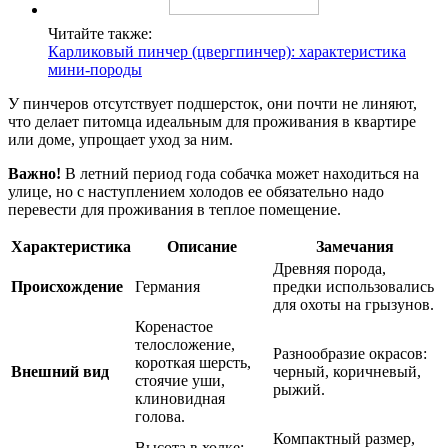
Читайте также:
Карликовый пинчер (цвергпинчер): характеристика
мини-породы
У пинчеров отсутствует подшерсток, они почти не линяют,
что делает питомца идеальным для проживания в квартире
или доме, упрощает уход за ним.
Важно!
В летний период года собачка может находиться на
улице, но с наступлением холодов ее обязательно надо
перевести для проживания в теплое помещение.
Характеристика
Описание
Замечания
Древняя порода,
Происхождение
Германия
предки использовались
для охоты на грызунов.
Коренастое
телосложение,
Разнообразие окрасов:
короткая шерсть,
Внешний вид
черный, коричневый,
стоячие уши,
рыжий.
клиновидная
голова.
Компактный размер,
Высота в холке: