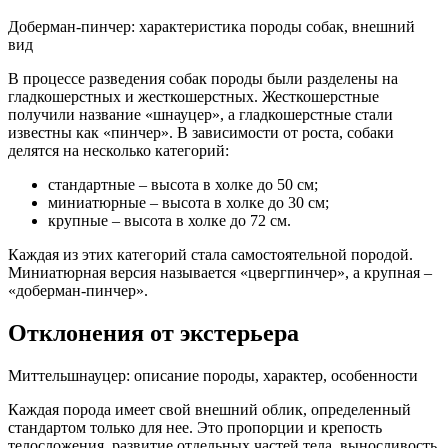
Доберман-пинчер: характеристика породы собак, внешний
вид
В процессе разведения собак породы были разделены на
гладкошерстных и жесткошерстных. Жесткошерстные
получили название «шнауцер», а гладкошерстные стали
известны как «пинчер». В зависимости от роста, собаки
делятся на несколько категорий:
стандартные – высота в холке до 50 см;
миниатюрные – высота в холке до 30 см;
крупные – высота в холке до 72 см.
Каждая из этих категорий стала самостоятельной породой.
Миниатюрная версия называется «цвергпинчер», а крупная –
«доберман-пинчер».
Отклонения от экстерьера
Миттельшнауцер: описание породы, характер, особенности
Каждая порода имеет свой внешний облик, определенный
стандартом только для нее. Это пропорции и крепость
телосложения, развитие отдельных частей тела, выносливость