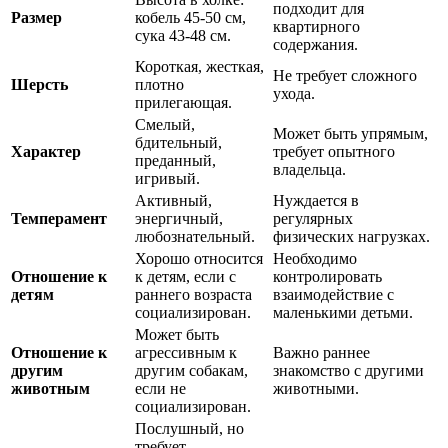
подходит для
Размер
кобель 45-50 см,
квартирного
сука 43-48 см.
содержания.
Короткая, жесткая,
Не требует сложного
Шерсть
плотно
ухода.
прилегающая.
Смелый,
Может быть упрямым,
бдительный,
Характер
требует опытного
преданный,
владельца.
игривый.
Активный,
Нуждается в
Темперамент
энергичный,
регулярных
любознательный.
физических нагрузках.
Хорошо относится
Необходимо
Отношение к
к детям, если с
контролировать
детям
раннего возраста
взаимодействие с
социализирован.
маленькими детьми.
Может быть
Отношение к
агрессивным к
Важно раннее
другим
другим собакам,
знакомство с другими
животным
если не
животными.
социализирован.
Послушный, но
требует