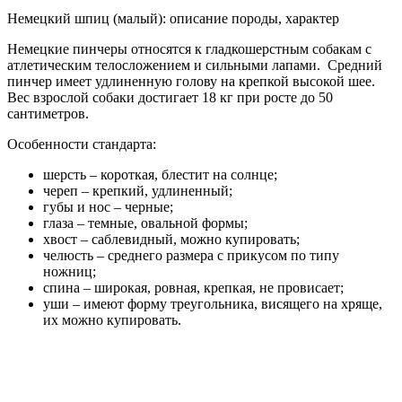
Немецкий шпиц (малый): описание породы, характер
Немецкие пинчеры относятся к гладкошерстным собакам с
атлетическим телосложением и сильными лапами. Средний
пинчер имеет удлиненную голову на крепкой высокой шее.
Вес взрослой собаки достигает 18 кг при росте до 50
сантиметров.
Особенности стандарта:
шерсть – короткая, блестит на солнце;
череп – крепкий, удлиненный;
губы и нос – черные;
глаза – темные, овальной формы;
хвост – саблевидный, можно купировать;
челюсть – среднего размера с прикусом по типу
ножниц;
спина – широкая, ровная, крепкая, не провисает;
уши – имеют форму треугольника, висящего на хряще,
их можно купировать.