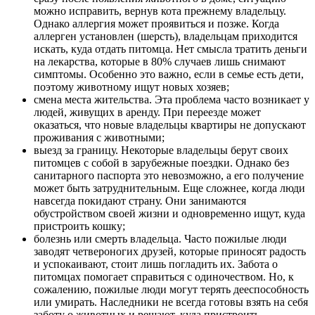
можно исправить, вернув кота прежнему владельцу.
Однако аллергия может проявиться и позже. Когда
аллерген установлен (шерсть), владельцам приходится
искать, куда отдать питомца. Нет смысла тратить деньги
на лекарства, которые в 80% случаев лишь снимают
симптомы. Особенно это важно, если в семье есть дети,
поэтому животному ищут новых хозяев;
смена места жительства. Эта проблема часто возникает у
людей, живущих в аренду. При переезде может
оказаться, что новые владельцы квартиры не допускают
проживания с животными;
выезд за границу. Некоторые владельцы берут своих
питомцев с собой в зарубежные поездки. Однако без
санитарного паспорта это невозможно, а его получение
может быть затруднительным. Еще сложнее, когда люди
навсегда покидают страну. Они занимаются
обустройством своей жизни и одновременно ищут, куда
пристроить кошку;
болезнь или смерть владельца. Часто пожилые люди
заводят четвероногих друзей, которые приносят радость
и успокаивают, стоит лишь погладить их. Забота о
питомцах помогает справиться с одиночеством. Но, к
сожалению, пожилые люди могут терять дееспособность
или умирать. Наследники не всегда готовы взять на себя
заботу о животных и решают, куда пристроить