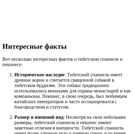
Интересные факты
Вот несколько интересных фактов о тибетском спаниеле и
пекинесе:
Историческое наследие
: Тибетский спаниель имеет
древние корни и считается священной собакой в
тибетском буддизме. Эти собаки традиционно
использовались монахами для охраны монастырей и как
компаньоны. Пекинес, в свою очередь, был любимцем
китайских императоров и часто ассоциировался с
благородством и статусом.
Размер и внешний вид
: Несмотря на свои небольшие
размеры, тибетский спаниель и пекинес имеют
заметные отличия в внешности. Тибетский спаниель
имеет более длинное тело и прямую спину, в то время