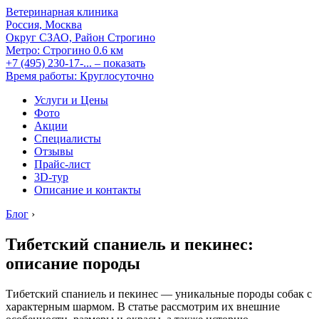
Ветеринарная клиника
Россия, Москва
Округ СЗАО, Район Строгино
Метро:
Строгино
0.6 км
+7 (495) 230-17-...
– показать
Время работы: Круглосуточно
Услуги и Цены
Фото
Акции
Специалисты
Отзывы
Прайс-лист
3D-тур
Описание и контакты
Блог
›
Тибетский спаниель и пекинес:
описание породы
Тибетский спаниель и пекинес — уникальные породы собак с
характерным шармом. В статье рассмотрим их внешние