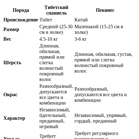
Тибетский
Порода
Пекинес
спаниель
Происхождение
Тибет
Китай
Средний (25-30
Маленький (15-25 см в
Размер
см в холке)
холке)
Вес
4.5-10 кг
3-6 кг
Длинная,
обильная,
Длинная, обильная, густая,
прямой или
прямой или слегка
Шерсть
слегка
волнистый покровный
волнистый
волос
покровный
волос
Разнообразный,
Разнообразный,
допускаются
Окрас
допускаются все цвета и
все цвета и
комбинации
комбинации
Независимый,
бдительный,
Независимый, упрямый,
Характер
преданный,
гордый, преданный
игривый
Требует регулярного
Требует
Уход за
расчесывания и