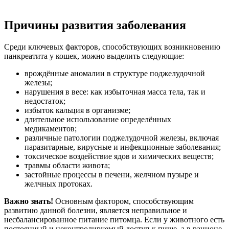
Причины развития заболевания
Среди ключевых факторов, способствующих возникновению
панкреатита у кошек, можно выделить следующие:
врождённые аномалии в структуре поджелудочной
железы;
нарушения в весе: как избыточная масса тела, так и
недостаток;
избыток кальция в организме;
длительное использование определённых
медикаментов;
различные патологии поджелудочной железы, включая
паразитарные, вирусные и инфекционные заболевания;
токсическое воздействие ядов и химических веществ;
травмы области живота;
застойные процессы в печени, желчном пузыре и
желчных протоках.
Важно знать!
Основным фактором, способствующим
развитию данной болезни, является неправильное и
несбалансированное питание питомца. Если у животного есть
постоянный и неконтролируемый доступ к пище, а в рационе