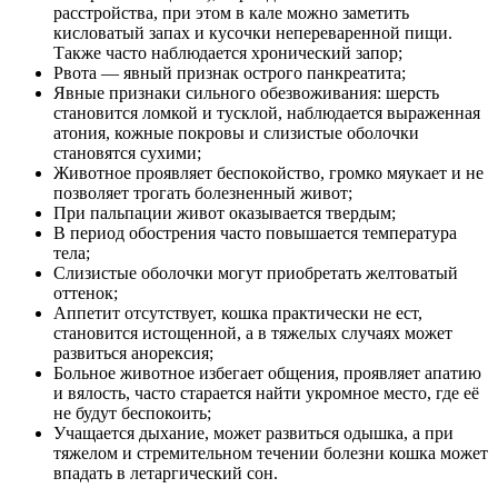
расстройства, при этом в кале можно заметить
кисловатый запах и кусочки непереваренной пищи.
Также часто наблюдается хронический запор;
Рвота — явный признак острого панкреатита;
Явные признаки сильного обезвоживания: шерсть
становится ломкой и тусклой, наблюдается выраженная
атония, кожные покровы и слизистые оболочки
становятся сухими;
Животное проявляет беспокойство, громко мяукает и не
позволяет трогать болезненный живот;
При пальпации живот оказывается твердым;
В период обострения часто повышается температура
тела;
Слизистые оболочки могут приобретать желтоватый
оттенок;
Аппетит отсутствует, кошка практически не ест,
становится истощенной, а в тяжелых случаях может
развиться анорексия;
Больное животное избегает общения, проявляет апатию
и вялость, часто старается найти укромное место, где её
не будут беспокоить;
Учащается дыхание, может развиться одышка, а при
тяжелом и стремительном течении болезни кошка может
впадать в летаргический сон.