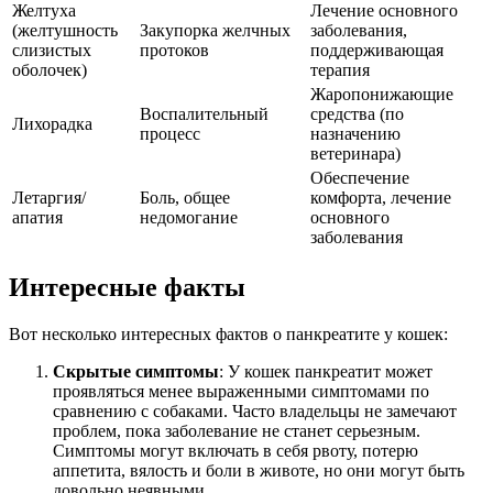
Желтуха
Лечение основного
(желтушность
Закупорка желчных
заболевания,
слизистых
протоков
поддерживающая
оболочек)
терапия
Жаропонижающие
Воспалительный
средства (по
Лихорадка
процесс
назначению
ветеринара)
Обеспечение
Летаргия/
Боль, общее
комфорта, лечение
апатия
недомогание
основного
заболевания
Интересные факты
Вот несколько интересных фактов о панкреатите у кошек:
Скрытые симптомы
: У кошек панкреатит может
проявляться менее выраженными симптомами по
сравнению с собаками. Часто владельцы не замечают
проблем, пока заболевание не станет серьезным.
Симптомы могут включать в себя рвоту, потерю
аппетита, вялость и боли в животе, но они могут быть
довольно неявными.