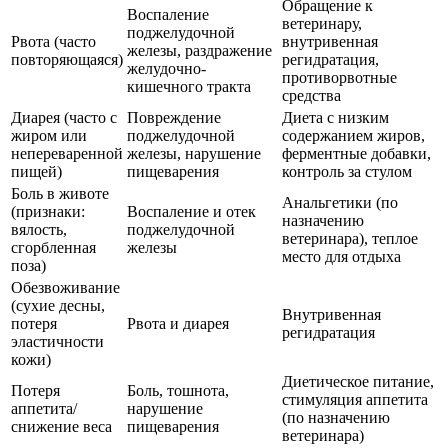
Обращение к
Воспаление
ветеринару,
поджелудочной
Рвота (часто
внутривенная
железы, раздражение
повторяющаяся)
регидратация,
желудочно-
противорвотные
кишечного тракта
средства
Диарея (часто с
Повреждение
Диета с низким
жиром или
поджелудочной
содержанием жиров,
непереваренной
железы, нарушение
ферментные добавки,
пищей)
пищеварения
контроль за стулом
Боль в животе
Анальгетики (по
(признаки:
Воспаление и отек
назначению
вялость,
поджелудочной
ветеринара), теплое
сгорбленная
железы
место для отдыха
поза)
Обезвоживание
(сухие десны,
Внутривенная
потеря
Рвота и диарея
регидратация
эластичности
кожи)
Диетическое питание,
Потеря
Боль, тошнота,
стимуляция аппетита
аппетита/
нарушение
(по назначению
снижение веса
пищеварения
ветеринара)