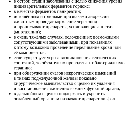
в острой стадии заболевания с целью снижения уровня
пищеварительных ферментов гордокс;
в качестве ферментов панкреатин;
истощённым и с явными признаками анорексии
животным проводят кормление через зонд
и прописывают препараты, усиливающие аппетит
(миртазапин);
в очень тяжёлых случаях, осложнённых возможными
сопутствующими заболеваниями, при показаниях
к этому возможно проведение переливание крови или
её компонентов;
если существует угроза возникновения септических
состояний, то обязательно проводят антибактериальную
терапию;
при обнаружении очагов некротических изменений
в тканях поджелудочной железы показано
хирургическое вмешательство с целью их удаления
и восстановления жизненно важных функций органа;
в дальнейшем с целью поддержать и укрепить
ослабленный организм назначают препарат лигфол.