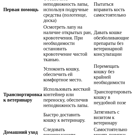
неподвижность лапы,
Пытаться
Первая помощь
используя подручные
вправить кость
средства (полотенце,
самостоятельно
доска)
Осмотреть лапу на
наличие открытых ран,
Давать кошке
кровотечения. При
обезболивающие
необходимости
препараты без
остановить
ветеринарной
кровотечение чистой
консультации
тканью.
Перемещать
Успокоить кошку,
кошку без
обеспечить ей
крайней
комфортное место.
необходимости
Использовать жесткий
Транспортировать
Транспортировка
контейнер или
кошку в
к ветеринару
переноску, обеспечив
неудобной позе
неподвижность лапы.
Затягивать с
Быстро доставить
визитом к
кошку к ветеринару.
ветеринару
Следовать
Самостоятельно
Домашний уход
рекомендациям
менять повязки