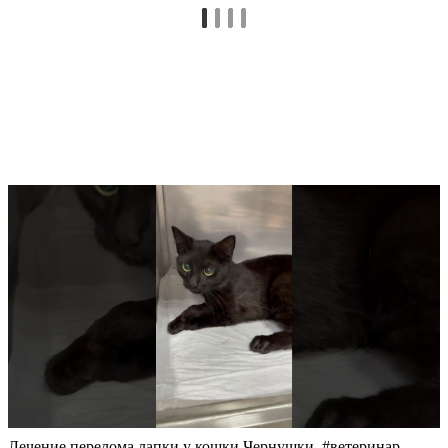
Лечение перелома лапки у кошки Чернушки. #ветеринар