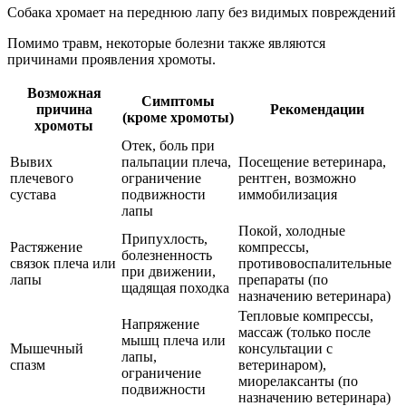
Собака хромает на переднюю лапу без видимых повреждений
Помимо травм, некоторые болезни также являются
причинами проявления хромоты.
Возможная
Симптомы
причина
Рекомендации
(кроме хромоты)
хромоты
Отек, боль при
Вывих
пальпации плеча,
Посещение ветеринара,
плечевого
ограничение
рентген, возможно
сустава
подвижности
иммобилизация
лапы
Покой, холодные
Припухлость,
Растяжение
компрессы,
болезненность
связок плеча или
противовоспалительные
при движении,
лапы
препараты (по
щадящая походка
назначению ветеринара)
Тепловые компрессы,
Напряжение
массаж (только после
мышц плеча или
Мышечный
консультации с
лапы,
спазм
ветеринаром),
ограничение
миорелаксанты (по
подвижности
назначению ветеринара)