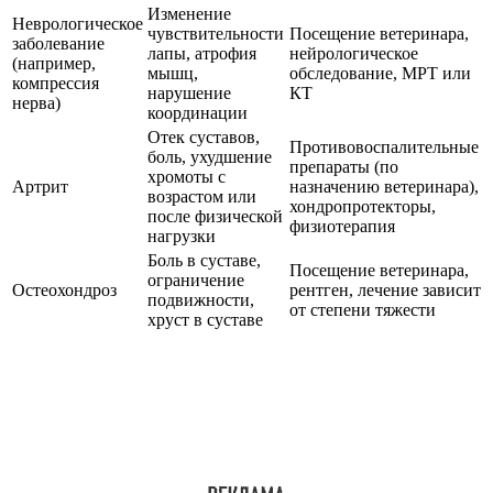
Изменение
Неврологическое
чувствительности
Посещение ветеринара,
заболевание
лапы, атрофия
нейрологическое
(например,
мышц,
обследование, МРТ или
компрессия
нарушение
КТ
нерва)
координации
Отек суставов,
Противовоспалительные
боль, ухудшение
препараты (по
хромоты с
Артрит
назначению ветеринара),
возрастом или
хондропротекторы,
после физической
физиотерапия
нагрузки
Боль в суставе,
Посещение ветеринара,
ограничение
Остеохондроз
рентген, лечение зависит
подвижности,
от степени тяжести
хруст в суставе