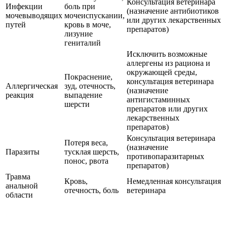
Консультация ветеринара
Инфекции
боль при
(назначение антибиотиков
мочевыводящих
мочеиспускании,
или других лекарственных
путей
кровь в моче,
препаратов)
лизуние
гениталий
Исключить возможные
аллергены из рациона и
окружающей среды,
Покраснение,
консультация ветеринара
Аллергическая
зуд, отечность,
(назначение
реакция
выпадение
антигистаминных
шерсти
препаратов или других
лекарственных
препаратов)
Консультация ветеринара
Потеря веса,
(назначение
Паразиты
тусклая шерсть,
противопаразитарных
понос, рвота
препаратов)
Травма
Кровь,
Немедленная консультация
анальной
отечность, боль
ветеринара
области