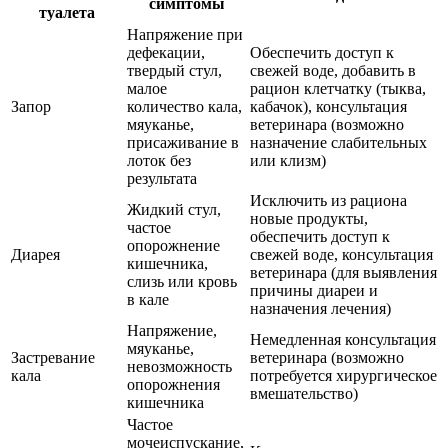
симптомы
туалета
Напряжение при
дефекации,
Обеспечить доступ к
твердый стул,
свежей воде, добавить в
малое
рацион клетчатку (тыква,
Запор
количество кала,
кабачок), консультация
мяуканье,
ветеринара (возможно
присаживание в
назначение слабительных
лоток без
или клизм)
результата
Исключить из рациона
Жидкий стул,
новые продукты,
частое
обеспечить доступ к
опорожнение
Диарея
свежей воде, консультация
кишечника,
ветеринара (для выявления
слизь или кровь
причины диареи и
в кале
назначения лечения)
Напряжение,
Немедленная консультация
мяуканье,
Застревание
ветеринара (возможно
невозможность
кала
потребуется хирургическое
опорожнения
вмешательство)
кишечника
Частое
мочеиспускание,