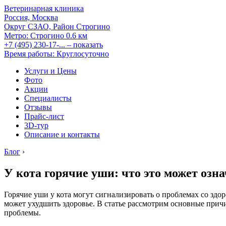
Ветеринарная клиника
Россия, Москва
Округ СЗАО, Район Строгино
Метро:
Строгино
0.6 км
+7 (495) 230-17-...
– показать
Время работы: Круглосуточно
Услуги и Цены
Фото
Акции
Специалисты
Отзывы
Прайс-лист
3D-тур
Описание и контакты
Блог
›
У кота горячие уши: что это может озн
Горячие уши у кота могут сигнализировать о проблемах со зд
может ухудшить здоровье. В статье рассмотрим основные прич
проблемы.