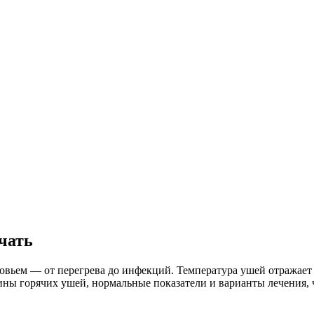
ачать
оровьем — от перегрева до инфекций. Температура ушей отражае
ины горячих ушей, нормальные показатели и варианты лечения,