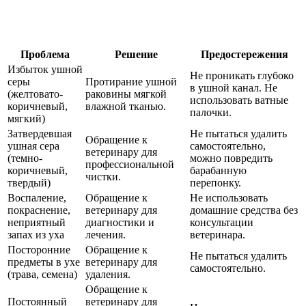
Проблема
Решение
Предостережения
Избыток ушной
Не проникать глубоко
серы
Протирание ушной
в ушной канал. Не
(желтовато-
раковины мягкой
использовать ватные
коричневый,
влажной тканью.
палочки.
мягкий)
Затвердевшая
Не пытаться удалить
Обращение к
ушная сера
самостоятельно,
ветеринару для
(темно-
можно повредить
профессиональной
коричневый,
барабанную
чистки.
твердый)
перепонку.
Воспаление,
Обращение к
Не использовать
покраснение,
ветеринару для
домашние средства без
неприятный
диагностики и
консультации
запах из уха
лечения.
ветеринара.
Посторонние
Обращение к
Не пытаться удалить
предметы в ухе
ветеринару для
самостоятельно.
(трава, семена)
удаления.
Обращение к
Постоянный
ветеринару для