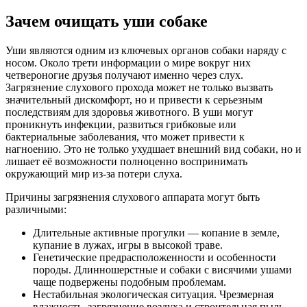
Зачем очищать уши собаке
Уши являются одним из ключевых органов собаки наряду с
носом. Около трети информации о мире вокруг них
четвероногие друзья получают именно через слух.
Загрязнение слухового прохода может не только вызвать
значительный дискомфорт, но и привести к серьезным
последствиям для здоровья животного. В уши могут
проникнуть инфекции, развиться грибковые или
бактериальные заболевания, что может привести к
нагноению. Это не только ухудшает внешний вид собаки, но и
лишает её возможности полноценно воспринимать
окружающий мир из-за потери слуха.
Причины загрязнения слухового аппарата могут быть
различными:
Длительные активные прогулки — копание в земле,
купание в лужах, игры в высокой траве.
Генетические предрасположенности и особенности
породы. Длинношерстные и собаки с висячими ушами
чаще подвержены подобным проблемам.
Нестабильная экологическая ситуация. Чрезмерная
влажность, загрязнение воздуха и строительная пыль