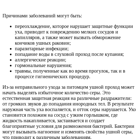
Причинами заболеваний могут быть:
переохлаждение, которое нарушает защитные функции
уха, приводит к повреждению мелких сосудов и
капилляров, а также может вызвать обморожение
кончиков ушных раковин;
паразитарные инфекции;
попадание воды в слуховой проход после купания;
аллергические реакции;
гормональные нарушения;
травмы, полученные как во время прогулок, так и в
процессе гигиенических процедур.
Из-за неправильного ухода за питомцем ушной проход может
начать выделять избыточное количество серы. Это
естественная защитная реакция на различные раздражители:
от громких звуков до попадания инородных тел. В результате
наружная часть уха воспаляется, и отток серы нарушается. Ухо
становится похожим на сосуд с узким горлышком, где
жидкость накапливается, застаивается и создает
благоприятные условия для размножения бактерий. Бактерии
могут вызывать нагноение и изменять свойства ушной серы,
что приводит к различным заболеваниям.