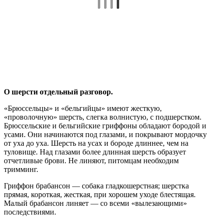
О шерсти отдельный разговор.
«Брюссельцы» и «бельгийцы» имеют жесткую,
«проволочную» шерсть, слегка волнистую, с подшерстком.
Брюссельские и бельгийские гриффоны обладают бородой и
усами. Они начинаются под глазами, и покрывают мордочку
от уха до уха. Шерсть на усах и бороде длиннее, чем на
туловище. Над глазами более длинная шерсть образует
отчетливые брови. Не линяют, питомцам необходим
тримминг.
Гриффон брабансон — собака гладкошерстная; шерстка
прямая, короткая, жесткая, при хорошем уходе блестящая.
Малый брабансон линяет — со всеми «вылезающими»
последствиями.