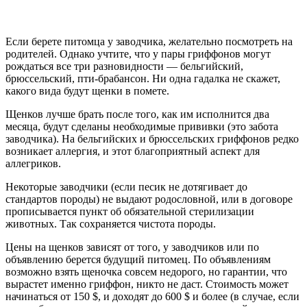
Если берете питомца у заводчика, желательно посмотреть на
родителей. Однако учтите, что у пары гриффонов могут
рождаться все три разновидности — бельгийский,
брюссельский, пти-брабансон. Ни одна гадалка не скажет,
какого вида будут щенки в помете.
Щенков лучше брать после того, как им исполнится два
месяца, будут сделаны необходимые прививки (это забота
заводчика). На бельгийских и брюссельских гриффонов редко
возникает аллергия, и этот благоприятный аспект для
аллегриков.
Некоторые заводчики (если песик не дотягивает до
стандартов породы) не выдают родословной, или в договоре
прописывается пункт об обязательной стерилизации
животных. Так сохраняется чистота породы.
Цены на щенков зависят от того, у заводчиков или по
объявлению берется будущий питомец. По объявлениям
возможно взять щеночка совсем недорого, но гарантии, что
вырастет именно гриффон, никто не даст. Стоимость может
начинаться от 150 $, и доходят до 600 $ и более (в случае, если