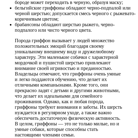
бороде может переходить в черную, образуя маску;
бельгийские гриффоны обладают черно-подпалой или
черной шерстью; допускается смесь черного с рыжевато-
коричневым цветом;
брабансоны обладают шерстью рыжего, черно-
подпалого или чисто черного цвета.
Порода гриффон вызывает у людей множество
положительных эмоций благодаря своему
уникальному внешнему виду и дружелюбному
характеру. Эти маленькие собачки с характерной
мордочкой и пушистой шерстью привлекают
внимание своей игривостью и преданностью.
Владельцы отмечают, что гриффоны очень умные
и легко поддаются обучению, что делает их
отличными компаньонами. Кроме того, они
прекрасно ладят с детьми и другими животными,
что делает их идеальными для семейного
проживания. Однако, как и любая порода,
гриффоны требуют внимания и заботы. Их шерсть
нуждается в регулярном уходе, а также важно
обеспечить достаточную физическую активность.
В целом, гриффоны — это не только милые, но и
умные собаки, которые способны стать
настоящими членами семьи.