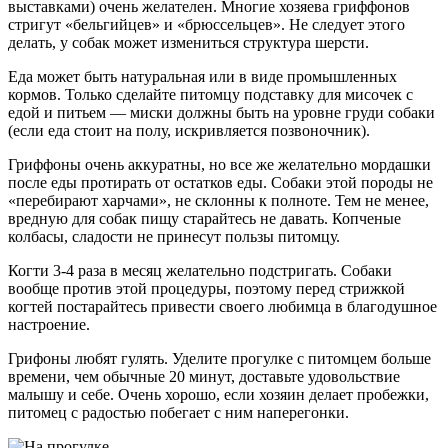
выставками) очень желателен. Многие хозяева гриффонов
стригут «бельгийцев» и «брюссельцев». Не следует этого
делать, у собак может измениться структура шерсти.
Еда может быть натуральная или в виде промышленных
кормов. Только сделайте питомцу подставку для мисочек с
едой и питьем — миски должны быть на уровне груди собаки
(если еда стоит на полу, искривляется позвоночник).
Гриффоны очень аккуратны, но все же желательно мордашки
после еды протирать от остатков еды. Собаки этой породы не
«перебирают харчами», не склонны к полноте. Тем не менее,
вредную для собак пищу старайтесь не давать. Копченые
колбасы, сладости не принесут пользы питомцу.
Когти 3-4 раза в месяц желательно подстригать. Собаки
вообще против этой процедуры, поэтому перед стрижкой
когтей постарайтесь привести своего любимца в благодушное
настроение.
Грифоны любят гулять. Уделите прогулке с питомцем больше
времени, чем обычные 20 минут, доставьте удовольствие
малышу и себе. Очень хорошо, если хозяин делает пробежки,
питомец с радостью побегает с ним наперегонки.