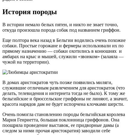
История породы
В истории немало белых пятен, и никто не знает точно,
откуда произошла порода собак под названием гриффон.
Еще полтора века назад в Бельгии водились очень похожие
собаки. Простые горожане и фермеры использовали их по
прямому назначению — собаки охотились в конюшнях и
амбарах на крыс и мышей, служили «звонком» (залаяла —
чужой на территории).
В домах аристократов чуть позже появились миляги,
служившие отличным развлечением для аристократок (что
делать, телевидения и интернета тогда не было). К тому же
бельгийские и брюссельские гриффоны не линяют, а значит,
красота нарядов дам не будет испорчена клочками шерсти.
Очень помогла становлению породы бельгийская королева
Мария Генриетта, большая поклонница гриффонов. Она
поощряла проведение выставок, ее придворные дамы (а
следом за ними прочая аристократия) заводили себе