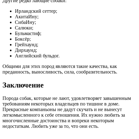
Другие редко лающие собаки:
Ирландский сеттер;
АкитаИну;
СибаИну;
Салюки;
Бульмастиф;
Боксёр;
Грейхаунд;
Дирхаунд;
Английский бульдог.
Общими для этих пород являются такие качества, как
преданность, выносливость, сила, сообразительность.
Заключение
Порода собак, которые не лают, удовлетворяет завышенным
требованиям некоторых владельцев по тишине в доме.
Прекрасные компаньоны не дадут скучать и не вынесут
легкомысленного к себе отношения. Их нужно любить за
многочисленные достоинства и вопреки некоторым
недостаткам. Любить уже за то, что они есть.