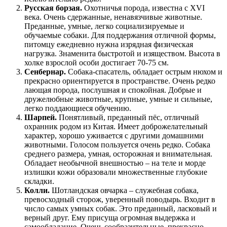
Русская борзая.
Охотничья порода, известна с XVI
века. Очень сдержанные, ненавязчивые животные.
Преданные, умные, легко социализируемые и
обучаемые собаки. Для поддержания отличной формы,
питомцу ежедневно нужна изрядная физическая
нагрузка. Знаменита быстротой и изяществом. Высота в
холке взрослой особи достигает 70-75 см.
Сенбернар.
Собака-спасатель, обладает острым нюхом и
прекрасно ориентируется в пространстве. Очень редко
лающая порода, послушная и спокойная. Добрые и
дружелюбные животные, крупные, умные и сильные,
легко поддающиеся обучению.
Шарпей.
Понятливый, преданный пёс, отличный
охранник родом из Китая. Имеет доброжелательный
характер, хорошо уживается с другими домашними
животными. Голосом пользуется очень редко. Собака
среднего размера, умная, осторожная и внимательная.
Обладает необычной внешностью – на теле и морде
излишки кожи образовали множественные глубокие
складки.
Колли.
Шотландская овчарка – служебная собака,
превосходный сторож, уверенный поводырь. Входит в
число самых умных собак. Это преданный, ласковый и
верный друг. Ему присуща огромная выдержка и
самообладание. Очень сообразительные, прекрасно