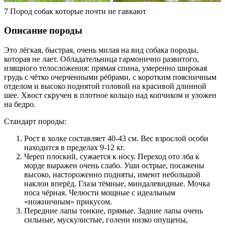
7 Пород собак которые почти не гавкают
Описание породы
Это лёгкая, быстрая, очень милая на вид собака породы,
которая не лает. Обладательница гармонично развитого,
изящного телосложения: прямая спина, умеренно широкая
грудь с чётко очерченными рёбрами, с коротким поясничным
отделом и высоко поднятой головой на красивой длинной
шее. Хвост скручен в плотное кольцо над копчиком и уложен
на бедро.
Стандарт породы:
Рост в холке составляет 40-43 см. Вес взрослой особи
находится в пределах 9-12 кг.
Череп плоский, сужается к носу. Переход ото лба к
морде выражен очень слабо. Уши острые, посажены
высоко, настороженно подняты, имеют небольшой
наклон вперёд. Глаза тёмные, миндалевидные. Мочка
носа чёрная. Челюсти мощные с идеальным
«ножничным» прикусом.
Передние лапы тонкие, прямые. Задние лапы очень
сильные, мускулистые, голени низко опущены,