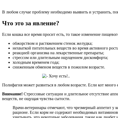
В любом случае проблему необходимо выявить и устранить, пок
Что это за явление?
Если кошка все время просит есть, то такое изменение пищево
обжорством и растяжением стенок желудка;
нехваткой питательных веществ во время активного рост
реакцией организма на лекарственные препараты;
стрессом или длительным ощущением дискомфорта;
холодным временем года;
сниженным обменом веществ в пожилом возрасте.
Полифагия может развиться в любом возрасте. Если кот много е
Внимание!
Стрессовые ситуации и длительное отсутствие апп
веществ, не ощущая чувства сытости.
Врачи-ветеринары отмечают, что чрезмерный аппетит у 
рационе. Если корм не содержит необходимых витаминов
учитывать, что некоторые заболевания, такие как диабет