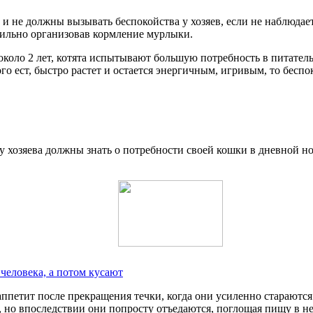
 не должны вызывать беспокойства у хозяев, если не наблюдае
вильно организовав кормление мурлыки.
 около 2 лет, котята испытывают большую потребность в питател
о ест, быстро растет и остается энергичным, игривым, то беспок
 хозяева должны знать о потребности своей кошки в дневной нор
человека, а потом кусают
петит после прекращения течки, когда они усиленно стараются
, но впоследствии они попросту отъедаются, поглощая пищу в н