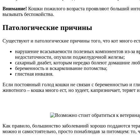
Внимание!
Кошки пожилого возраста проявляют больший инте
вызывать беспокойства.
Патологические причины
Существуют и патологические причины того, что кот много ест
нарушение всасываемости полезных компонентов из-за в
недостаточности, опухоли поджелудочной железы;
сахарный диабет, которым нередко болеют домашние лю
беременность и вскармливание потомства;
глистная инвазия.
Если постоянный голод кошки не связан с беременностью и гл
животного – кошка много ест, но худеет, капризничает, теряе
Как правило, большинство заболеваний хорошо поддаются тер
можно и самостоятельно, просто понаблюдав за питомцем: то, чт