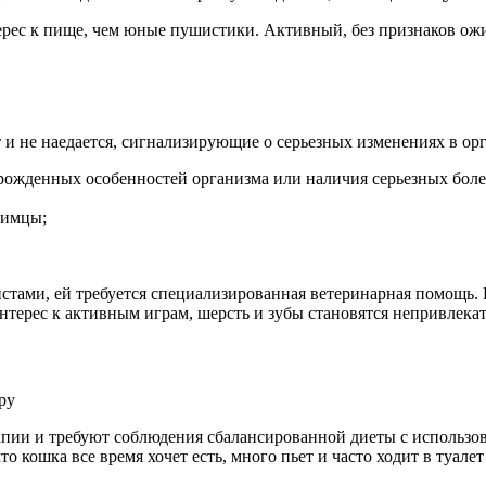
рес к пище, чем юные пушистики. Активный, без признаков ожи
 и не наедается, сигнализирующие о серьезных изменениях в орг
рожденных особенностей организма или наличия серьезных боле
бимцы;
истами, ей требуется специализированная ветеринарная помощь.
т интерес к активным играм, шерсть и зубы становятся непривле
апии и требуют соблюдения сбалансированной диеты с использо
о кошка все время хочет есть, много пьет и часто ходит в туале