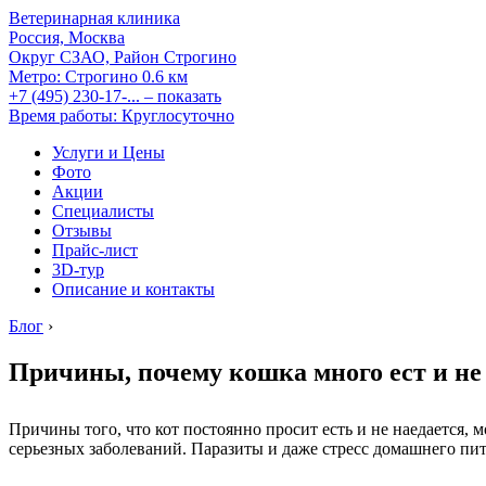
Ветеринарная клиника
Россия, Москва
Округ СЗАО, Район Строгино
Метро:
Строгино
0.6 км
+7 (495) 230-17-...
– показать
Время работы: Круглосуточно
Услуги и Цены
Фото
Акции
Специалисты
Отзывы
Прайс-лист
3D-тур
Описание и контакты
Блог
›
Причины, почему кошка много ест и не
Причины того, что кот постоянно просит есть и не наедается
серьезных заболеваний. Паразиты и даже стресс домашнего пи