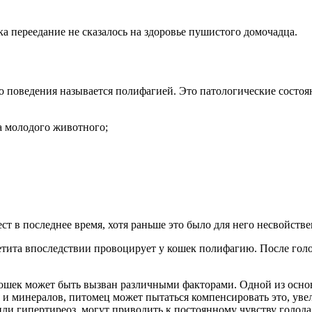
а переедание не сказалось на здоровье пушистого домочадца.
го поведения называется полифагией. Это патологические состоя
а молодого животного;
ст в последнее время, хотя раньше это было для него несвойств
етита впоследствии провоцирует у кошек полифагию. После гол
кошек может быть вызван различными факторами. Одной из осно
 и минералов, питомец может пытаться компенсировать это, уве
 или гипертиреоз, могут приводить к постоянному чувству голод