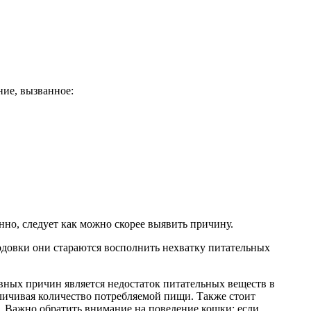
ние, вызванное:
енно, следует как можно скорее выявить причину.
одовки они стараются восполнить нехватку питательных
вных причин является недостаток питательных веществ в
личивая количество потребляемой пищи. Также стоит
а. Важно обратить внимание на поведение кошки: если