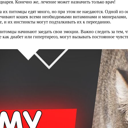
иарея. Конечно же, лечение может назначить только врач!
а их питомцы едят много, но при этом не наедаются. Одной из 
печивают кошек всеми необходимыми витаминами и минералами, 
, и их инстинкты могут подталкивать их к перееданию.
 питомцы начинают заедать свои эмоции. Важно следить за тем, 
ие как диабет или гипертиреоз, могут вызывать постоянное чувств