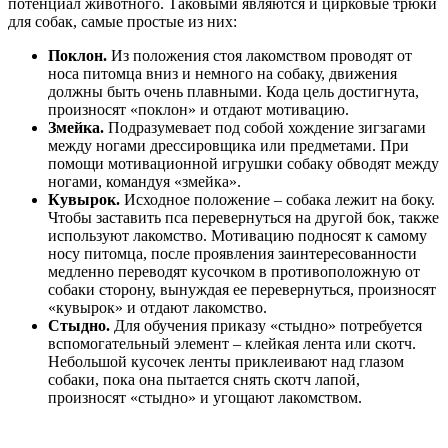
потенциал животного. Таковыми являются и цирковые трюки
для собак, самые простые из них:
Поклон.
Из положения стоя лакомством проводят от
носа питомца вниз и немного на собаку, движения
должны быть очень плавными. Кода цель достигнута,
произносят «поклон» и отдают мотивацию.
Змейка.
Подразумевает под собой хождение зигзагами
между ногами дрессировщика или предметами. При
помощи мотивационной игрушки собаку обводят между
ногами, командуя «змейка».
Кувырок.
Исходное положение – собака лежит на боку.
Чтобы заставить пса перевернуться на другой бок, также
используют лакомство. Мотивацию подносят к самому
носу питомца, после проявления заинтересованности
медленно переводят кусочком в противоположную от
собаки сторону, вынуждая ее перевернуться, произносят
«кувырок» и отдают лакомство.
Стыдно.
Для обучения приказу «стыдно» потребуется
вспомогательный элемент – клейкая лента или скотч.
Небольшой кусочек ленты приклеивают над глазом
собаки, пока она пытается снять скотч лапой,
произносят «стыдно» и угощают лакомством.