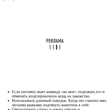
Если питомец знает команду «ко мне», подозвать его и
обменять апортировочную вещь на лакомство.
Использовать длинный поводок. Когда пес схватил мяч,
легкими рывками подтянуть животное к себе.
Обескуражить собаку и начать убегать в