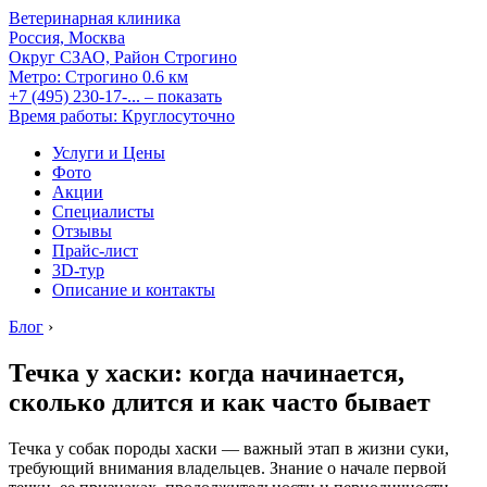
Ветеринарная клиника
Россия, Москва
Округ СЗАО, Район Строгино
Метро:
Строгино
0.6 км
+7 (495) 230-17-...
– показать
Время работы: Круглосуточно
Услуги и Цены
Фото
Акции
Специалисты
Отзывы
Прайс-лист
3D-тур
Описание и контакты
Блог
›
Течка у хаски: когда начинается,
сколько длится и как часто бывает
Течка у собак породы хаски — важный этап в жизни суки,
требующий внимания владельцев. Знание о начале первой