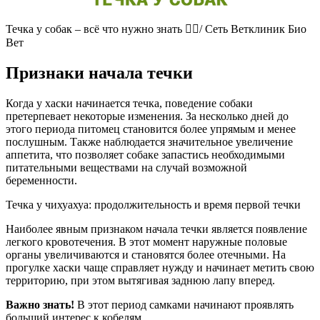
Течка у собак – всё что нужно знать 👩‍⚕️/ Сеть Ветклиник Био
Вет
Признаки начала течки
Когда у хаски начинается течка, поведение собаки
претерпевает некоторые изменения. За несколько дней до
этого периода питомец становится более упрямым и менее
послушным. Также наблюдается значительное увеличение
аппетита, что позволяет собаке запастись необходимыми
питательными веществами на случай возможной
беременности.
Течка у чихуахуа: продолжительность и время первой течки
Наиболее явным признаком начала течки является появление
легкого кровотечения. В этот момент наружные половые
органы увеличиваются и становятся более отечными. На
прогулке хаски чаще справляет нужду и начинает метить свою
территорию, при этом вытягивая заднюю лапу вперед.
Важно знать!
В этот период самками начинают проявлять
больший интерес к кобелям.