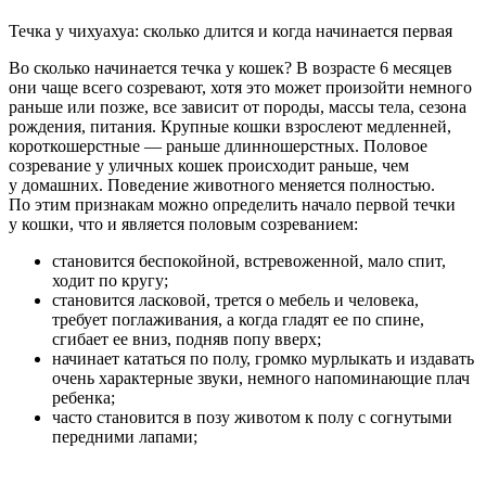
Течка у чихуахуа: сколько длится и когда начинается первая
Во сколько начинается течка у кошек? В возрасте 6 месяцев
они чаще всего созревают, хотя это может произойти немного
раньше или позже, все зависит от породы, массы тела, сезона
рождения, питания. Крупные кошки взрослеют медленней,
короткошерстные — раньше длинношерстных. Половое
созревание у уличных кошек происходит раньше, чем
у домашних. Поведение животного меняется полностью.
По этим признакам можно определить начало первой течки
у кошки, что и является половым созреванием:
становится беспокойной, встревоженной, мало спит,
ходит по кругу;
становится ласковой, трется о мебель и человека,
требует поглаживания, а когда гладят ее по спине,
сгибает ее вниз, подняв попу вверх;
начинает кататься по полу, громко мурлыкать и издавать
очень характерные звуки, немного напоминающие плач
ребенка;
часто становится в позу животом к полу с согнутыми
передними лапами;