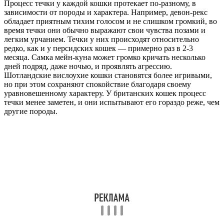
Процесс течки у каждой кошки протекает по-разному, в
зависимости от породы и характера. Например, девон-рекс
обладает приятным тихим голосом и не слишком громкий, во
время течки они обычно выражают свои чувства позами и
легким урчанием. Течки у них происходят относительно
редко, как и у персидских кошек — примерно раз в 2-3
месяца. Самка мейн-куна может громко кричать несколько
дней подряд, даже ночью, и проявлять агрессию.
Шотландские вислоухие кошки становятся более игривыми,
но при этом сохраняют спокойствие благодаря своему
уравновешенному характеру. У британских кошек процесс
течки менее заметен, и они испытывают его гораздо реже, чем
другие породы.