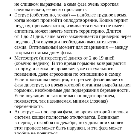
не слишком выражены, а сама фаза очень короткая,
следовательно, ее легко проглядеть.
Эструс (собственно, течка) — наиболее трудное время,
когда может произойти оплодотворение. Кошка терпит
неудачу, призывая котов, извивается и часто не имеет
аппетита, может начать метить территорию. Длится
от 1 до 21 дня, чаще всего заканчивается примерно через
неделю. Для овуляции необходимо вмешательство
самца. Оптимальный момент для спаривания — между
вторым и пятым днем фазы.
Метеэструс (интереструс) длится от 2 до 19 дней
(обычно неделю). В это время гормоны возвращаются
в норму, и самка не проявляет уже сексуального
поведения, даже агрессивна по отношению к самцу.
Если произошла овуляция, то третьей фазой является
фаза диэструс, во время которой организм вырабатывает
гормоны, необходимые для поддержания беременности.
Если овуляция не закончилась оплодотворением,
появляется, так называемая, мнимая (ложная)
беременность.
Анэструс — последняя фаза, во время которой половая
система кошки полностью отключается. Возникает
в период с октября по декабрь, но у домашних кошек
этот процесс может быть нарушен, и эта фаза может
вообще не появиться.