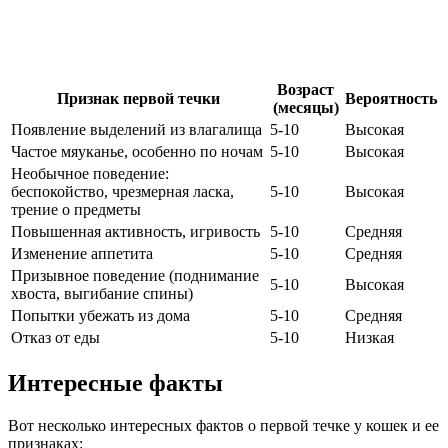
Возраст
Признак первой течки
Вероятность
(месяцы)
Появление выделений из влагалища
5-10
Высокая
Частое мяуканье, особенно по ночам
5-10
Высокая
Необычное поведение:
беспокойство, чрезмерная ласка,
5-10
Высокая
трение о предметы
Повышенная активность, игривость
5-10
Средняя
Изменение аппетита
5-10
Средняя
Призывное поведение (поднимание
5-10
Высокая
хвоста, выгибание спины)
Попытки убежать из дома
5-10
Средняя
Отказ от еды
5-10
Низкая
Интересные факты
Вот несколько интересных фактов о первой течке у кошек и ее
признаках: