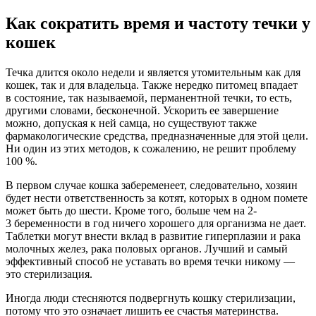
Как сократить время и частоту течки у
кошек
Течка длится около недели и является утомительным как для
кошек, так и для владельца. Также нередко питомец впадает
в состояние, так называемой, перманентной течки, то есть,
другими словами, бесконечной. Ускорить ее завершение
можно, допуская к ней самца, но существуют также
фармакологические средства, предназначенные для этой цели.
Ни один из этих методов, к сожалению, не решит проблему
100 %.
В первом случае кошка забеременеет, следовательно, хозяин
будет нести ответственность за котят, которых в одном помете
может быть до шести. Кроме того, больше чем на 2-
3 беременности в год ничего хорошего для организма не дает.
Таблетки могут внести вклад в развитие гиперплазии и рака
молочных желез, рака половых органов. Лучший и самый
эффективный способ не уставать во время течки никому —
это стерилизация.
Иногда люди стесняются подвергнуть кошку стерилизации,
потому что это означает лишить ее счастья материнства.