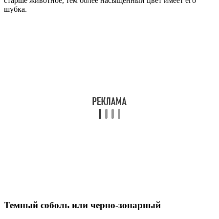
старше животное, тем более насыщенный цвет имеет его
шубка.
Темный соболь или черно-зонарный