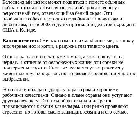
Белоснежный щенок может появиться в помете обычных
собак, но только в том случае, если оба родителя несут
рецессивный ген, отвечающий за белый окрас. Эти
необычные собаки настолько полюбились заводчикам и
любителям, что в 2003 году их признали отдельной породой в
США и Канаде.
Важно отметить!
Нельзя называть их альбиносами, так как у
них черные нос и когти, а радужка глаз темного цвета.
Окантовка пасти и век также темная, а кожа вокруг носа
черная. В отличие от белоснежных кошек, эти собаки не
подвержены глухоте. Светлые пятна могут встречаться у
животных других окрасов, но это является основанием для их
выбраковки.
Эти собаки обладают добрым характером и хорошими
рабочими качествами. Однако в плане охраны они уступают
другим овчаркам. Эти псы общительны и искренне
привязываются к своим владельцам. Они редко проявляют
агрессию, но готовы смело защищать хозяина и его семью.