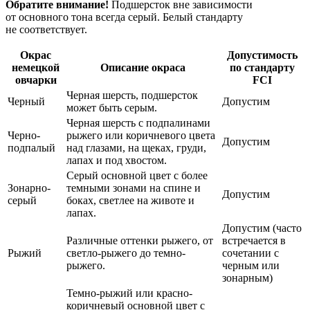
Обратите внимание!
Подшерсток вне зависимости
от основного тона всегда серый. Белый стандарту
не соответствует.
Окрас
Допустимость
немецкой
Описание окраса
по стандарту
овчарки
FCI
Черная шерсть, подшерсток
Черный
Допустим
может быть серым.
Черная шерсть с подпалинами
Черно-
рыжего или коричневого цвета
Допустим
подпалый
над глазами, на щеках, груди,
лапах и под хвостом.
Серый основной цвет с более
Зонарно-
темными зонами на спине и
Допустим
серый
боках, светлее на животе и
лапах.
Допустим (часто
Различные оттенки рыжего, от
встречается в
Рыжий
светло-рыжего до темно-
сочетании с
рыжего.
черным или
зонарным)
Темно-рыжий или красно-
коричневый основной цвет с