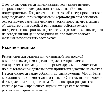
Этот окрас считается исчезнувшим, хотя ранее именно
тигровая шерсть овчарок пользовалась наибольшей
популярностью. Ген, отвечающий за такой цвет, проявляется в
виде подпалов: при чепрачном и черно-подпалом основном
окрасе можно заметить черные участки шерсти, что придает
ей сходство с тигровой. Этот вариант действительно
интересен, и овчарки выглядят весьма привлекательно, однако
на сегодняшний день заводчики не проявляют особого
желания возобновлять этот окрас.
Рыжие «немцы»
Рыжая овчарка отличается узнаваемой интересной
внешностью, однако вариант окраса не признается
стандартом. Питомец станет верным другом и членом семьи,
но в выставочной деятельности принимать участие не сможет.
Не допускаются такие собаки и до размножения. Могут быть
как длинно- так и короткошерстными. Оттенок шерсти может
быть красновато-кирпичным. Такие овчарки рождаются
крайне редко. Украшением шубки станут белые пятна
различной формы и размера.