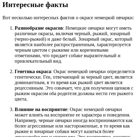
Интересные факты
Вот несколько интересных фактов о окрасе немецкой овчарки:
Разнообразие окрасов
: Немецкие овчарки могут иметь
различные окрасы, включая черный, рыжий, зонарный
(черно-рыжий) и даже белый. Зонарный окрас, который
является наиболее распространенным, характеризуется
черным цветом с рыжими или коричневыми
отметинами, что придает собаке выразительный и
привлекательный вид.
Генетика окраса
: Окрас немецкой овчарки определяется
генетически. Ген, отвечающий за черный цвет, является
доминантным, в то время как рыжий цвет является
рецессивным. Это означает, что для получения щенков с
рыжим окрасом оба родителя должны нести ген рыжего
цвета.
Влияние на восприятие
: Окрас немецкой овчарки
может влиять на восприятие ее характера и поведения.
Например, черные овчарки иногда воспринимаются как
более агрессивные или настороженные, в то время как
рыжие и зонарные собаки могут казаться более
дружелюбными и игривыми. Это восприятие, конечно,