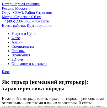
Ветеринарная клиника
Россия, Москва
Округ СЗАО, Район Строгино
Метро:
Строгино
0.6 км
+7 (495) 230-17-...
– показать
Время работы: Круглосуточно
Услуги и Цены
Фото
Акции
Специалисты
Отзывы
Прайс-лист
3D-тур
Описание и контакты
Блог
›
Як терьер (немецкий ягдтерьер):
характеристика породы
Немецкий ягдтерьер, или як терьер, — порода с уникальными
охотничьими качествами и ярким характером. В статье