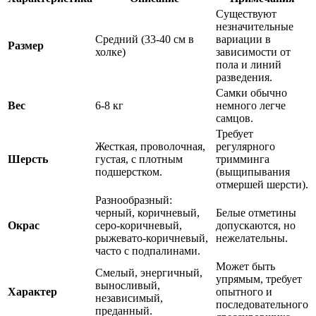
Существуют
незначительные
Средний (33-40 см в
вариации в
Размер
холке)
зависимости от
пола и линий
разведения.
Самки обычно
Вес
6-8 кг
немного легче
самцов.
Требует
Жесткая, проволочная,
регулярного
Шерсть
густая, с плотным
тримминга
подшерстком.
(выщипывания
отмершей шерсти).
Разнообразный:
черный, коричневый,
Белые отметины
Окрас
серо-коричневый,
допускаются, но
рыжевато-коричневый,
нежелательны.
часто с подпалинами.
Может быть
Смелый, энергичный,
упрямым, требует
выносливый,
Характер
опытного и
независимый,
последовательного
преданный.