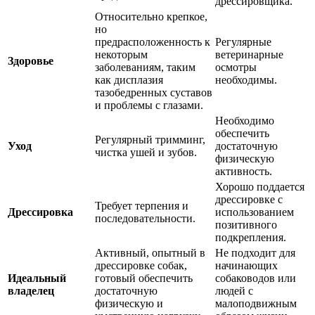
дрессировщика.
Относительно крепкое,
но
предрасположенность к
Регулярные
некоторым
ветеринарные
Здоровье
заболеваниям, таким
осмотры
как дисплазия
необходимы.
тазобедренных суставов
и проблемы с глазами.
Необходимо
обеспечить
Регулярный тримминг,
Уход
достаточную
чистка ушей и зубов.
физическую
активность.
Хорошо поддается
дрессировке с
Требует терпения и
Дрессировка
использованием
последовательности.
позитивного
подкрепления.
Активный, опытный в
Не подходит для
дрессировке собак,
начинающих
Идеальный
готовый обеспечить
собаководов или
владелец
достаточную
людей с
физическую и
малоподвижным