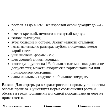
рост от 33 до 40 см. Вес взрослой особи доходит до 7-12
кг.;
имеют крепкий, немного вытянутый корпус;
голова вытянутая;
зубы большие и острые. Захват челюсти стальной;
глаза маленького размера, глубоко посажены, имеют
карий цвет;
уши висячие, формы «V»;
шея средней длины, крепкая;
хвост купируется на 1/3, большая или меньшая длина не
допускается; может находиться в горизонтальном или
приподнятом состоянии;
лапы овальные, подушечки большие, твердые.
Важно!
Для ягдтерьера в характеристике породы установлены
особые правила. Существует норма соотношения роста и
обхвата в груди. Больше ни для одной породы данная мера не
применяется.
Характеристика
Описание
Примечания