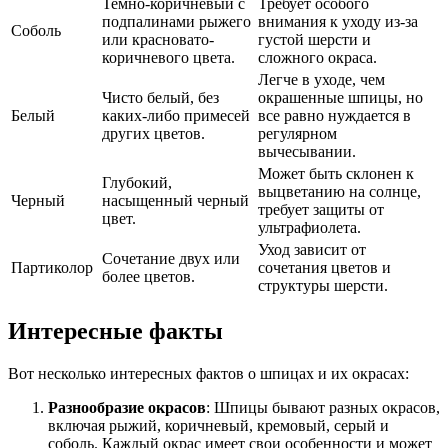
Темно-коричневый с
Требует особого
подпалинами рыжего
внимания к уходу из-за
Соболь
или красновато-
густой шерсти и
коричневого цвета.
сложного окраса.
Легче в уходе, чем
Чисто белый, без
окрашенные шпицы, но
Белый
каких-либо примесей
все равно нуждается в
других цветов.
регулярном
вычесывании.
Может быть склонен к
Глубокий,
выцветанию на солнце,
Черный
насыщенный черный
требует защиты от
цвет.
ультрафиолета.
Уход зависит от
Сочетание двух или
Партиколор
сочетания цветов и
более цветов.
структуры шерсти.
Интересные факты
Вот несколько интересных фактов о шпицах и их окрасах:
Разнообразие окрасов
: Шпицы бывают разных окрасов,
включая рыжий, коричневый, кремовый, серый и
соболь. Каждый окрас имеет свои особенности и может