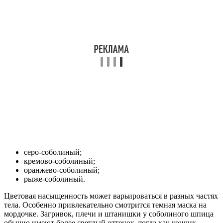
серо-соболиный;
кремово-соболиный;
оранжево-соболиный;
рыже-соболиный.
Цветовая насыщенность может варьироваться в разных частях
тела. Особенно привлекательно смотрится темная маска на
мордочке. Загривок, плечи и штанишки у соболиного шпица
обычно имеют более светлый оттенок, тогда как кончик