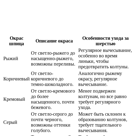
Окрас
Особенности ухода за
Описание окраса
шпица
шерстью
Регулярное вычесывание,
От светло-рыжего до
особенно во время
Рыжий
насыщенно-рыжего,
линьки, чтобы
возможны переливы.
предотвратить колтуны.
От светло-
Аналогично рыжему
Коричневый
коричневого до
окрасу, регулярное
темно-шоколадного.
вычесывание.
От светло-кремового
Менее подвержен
до более
колтунам, но все равно
Кремовый
насыщенного, почти
требует регулярного
бежевого.
ухода.
От светло-серого до
Может быть склонен к
почти черного,
образованию колтунов,
Серый
возможны оттенки
требует тщательного
голубого.
вычесывания.