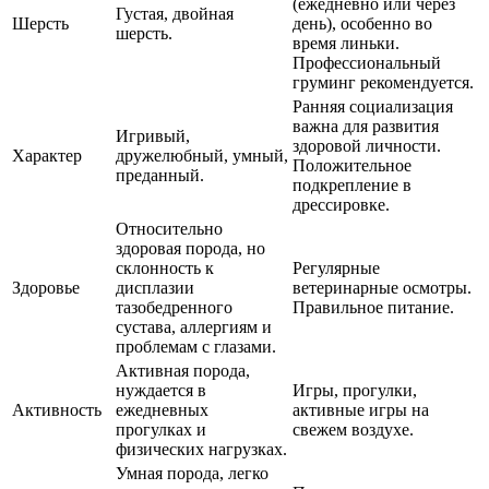
(ежедневно или через
Густая, двойная
Шерсть
день), особенно во
шерсть.
время линьки.
Профессиональный
груминг рекомендуется.
Ранняя социализация
важна для развития
Игривый,
здоровой личности.
Характер
дружелюбный, умный,
Положительное
преданный.
подкрепление в
дрессировке.
Относительно
здоровая порода, но
склонность к
Регулярные
Здоровье
дисплазии
ветеринарные осмотры.
тазобедренного
Правильное питание.
сустава, аллергиям и
проблемам с глазами.
Активная порода,
нуждается в
Игры, прогулки,
Активность
ежедневных
активные игры на
прогулках и
свежем воздухе.
физических нагрузках.
Умная порода, легко