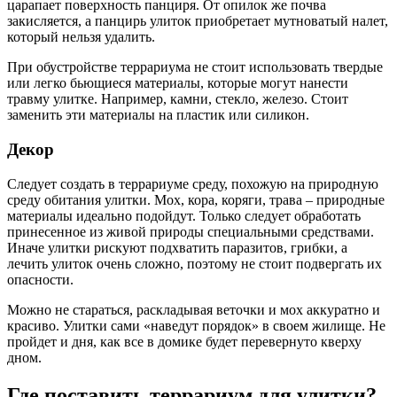
царапает поверхность панциря. От опилок же почва
закисляется, а панцирь улиток приобретает мутноватый налет,
который нельзя удалить.
При обустройстве террариума не стоит использовать твердые
или легко бьющиеся материалы, которые могут нанести
травму улитке. Например, камни, стекло, железо. Стоит
заменить эти материалы на пластик или силикон.
Декор
Следует создать в террариуме среду, похожую на природную
среду обитания улитки. Мох, кора, коряги, трава – природные
материалы идеально подойдут. Только следует обработать
принесенное из живой природы специальными средствами.
Иначе улитки рискуют подхватить паразитов, грибки, а
лечить улиток очень сложно, поэтому не стоит подвергать их
опасности.
Можно не стараться, раскладывая веточки и мох аккуратно и
красиво. Улитки сами «наведут порядок» в своем жилище. Не
пройдет и дня, как все в домике будет перевернуто кверху
дном.
Где поставить террариум для улитки?