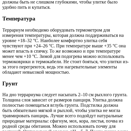
должны быть не слишком глубокими, чтобы улитке было
удобно пить и купаться.
Температура
Террариум необходимо оборудовать термометром для
измерения температуры, которая должна поддерживаться на
уровне +18–32 °C. Наиболее комфортно улитка себя
чувствуют при +24–26 °C. При температуре выше +35 °C она
может впасть в спячку. То же возможно и при температуре
менее чем +10 °C. Зимой для подогрева можно использовать
термоковрики и термокабели. Не стоит бояться, что улитки из-
за этого перегреются, ведь эти нагревательные элементы
обладают невысокой мощностью.
Грунт
На дно террариума следует насыпать 2–10 см рыхлого грунта.
Толщина слоя зависит от размеров панциря. Улитка должна
полностью помещаться вглубь грунта. Подстилка должна
быть обязательно мягкой и рыхлой, чтобы улитка не могла
травмировать панцирь. Лучше всего подойдут натуральные
природные материалы: сфагнум, мох, кора, листья, почва из
родной среды обитания. Можно использовать почву для