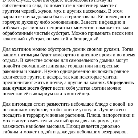
собственного сада, то поместите в контейнер вместе с
грунтом червей, жуков, мух и других насекомых. В этом
варианте почва должна быть стерилизована. Её помещают в
горячую духовку либо холодильник. Занести инфекцию и
избежать различных неприятных моментов поможет только
обработанный чистый субстрат. Можно применять песок или
кокосовый субстрат, он мягкий и безвредный.
Для ахатинов можно обустроить домик своими руками. Тогда
вашим питомцам будет комфортно в дневное время и во время
отдыха. В качестве основы для самодельного домика могут
подойти сломанные глиняные горшки или интересные
раковины и камни. Нужно одновременно выложить равное
количество грунта и декора, так как некоторые улитки
предпочитают жить в почве, а другие на камнях.
Определить
как лучше всего будет
вести себя улитка ахатин можно,
поместив её в аквариум или в контейнер.
Для питомцев стоит разместить небольшое блюдо с водой, но
не слишком глубокое, чтобы они не утонули. Лучше всего
посадить в террариум живые растения. Плющ, папоротники и
мох станут замечательным выбором для аквариума, где
влажность наиболее высокая. Плющ является довольно
гибким и может подойти даже для небольших резервуаров.