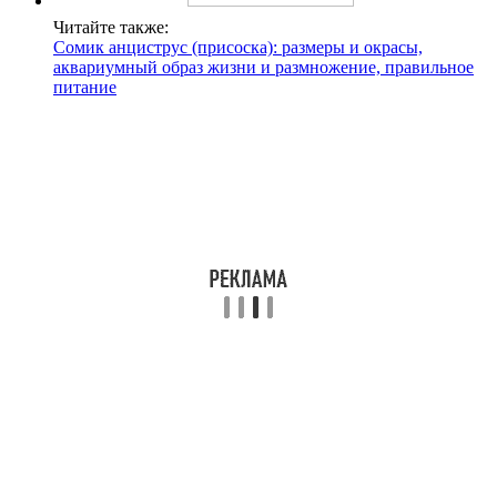
Читайте также:
Сомик анциструс (присоска): размеры и окрасы,
аквариумный образ жизни и размножение, правильное
питание