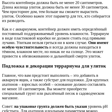
Высота контейнера должна быть не менее 20 сантиметров.
Длина жилища улиток должна быть не менее 30 сантиметров.
Чем просторнее дом, тем больше вы сможете вырастить
улиток. Особенно важен этот параметр для тех, кто собирается
их разводить.
Как и с аквариумом, контейнер должен иметь определённый
постоянный поддерживаемый уровень влажности. Террариум
в виде пластиковой коробки не должен стоять под прямыми
лучами. Улиткам нельзя греться ни в коем случае.
Они имеют
особую чувствительность
и всегда должны находиться в
тёмном, влажном месте, но никак не на солнце. Это может
привести к обезвоживанию и дальнейшей смерти улиток.
Подложка и декорации террариума для улиток
Главное, что вам предстоит выполнить – это добавить в
аквариум ящик, а также субстрат для подложки. Для крупных
ахатинов – взрослых особей – основание должно составлять
не менее 10 сантиметров. Вы можете приобрести
специальный грунт или рыхлённый песок в садоводческом
магазине.
Совет:
на упаковке грунта должен быть указан
уровень рН
субстрата. Для ахатинов идеальным параметром можно