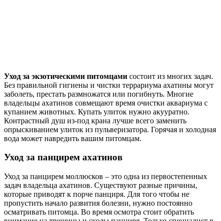
Уход за экзотическими питомцами
состоит из многих задач.
Без правильной гигиены и чистки террариума ахатины могут
заболеть, престать размножатся или погибнуть. Многие
владельцы ахатинов совмещают время очистки аквариума с
купанием животных. Купать улиток нужно акууратно.
Контрастный душ из-под крана лучше всего заменить
опрыскиванием улиток из пульверизатора. Горячая и холодная
вода может навредить вашим питомцам.
Уход за панцирем ахатинов
Уход за панцирем моллюсков – это одна из первостепенных
задач владельца ахатинов. Существуют разные причины,
которые приводят к порче панциря. Для того чтобы не
пропустить начало развития болезни, нужно постоянно
осматривать питомца. Во время осмотра стоит обратить
внимание на трещины и сколы панциря. Только специалист в