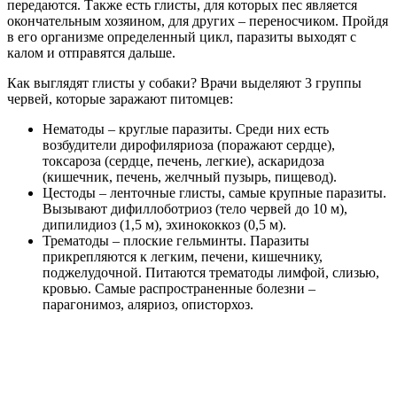
передаются. Также есть глисты, для которых пес является
окончательным хозяином, для других – переносчиком. Пройдя
в его организме определенный цикл, паразиты выходят с
калом и отправятся дальше.
Как выглядят глисты у собаки? Врачи выделяют 3 группы
червей, которые заражают питомцев:
Нематоды – круглые паразиты. Среди них есть
возбудители дирофиляриоза (поражают сердце),
токсароза (сердце, печень, легкие), аскаридоза
(кишечник, печень, желчный пузырь, пищевод).
Цестоды – ленточные глисты, самые крупные паразиты.
Вызывают дифиллоботриоз (тело червей до 10 м),
дипилидиоз (1,5 м), эхинококкоз (0,5 м).
Трематоды – плоские гельминты. Паразиты
прикрепляются к легким, печени, кишечнику,
поджелудочной. Питаются трематоды лимфой, слизью,
кровью. Самые распространенные болезни –
парагонимоз, аляриоз, описторхоз.