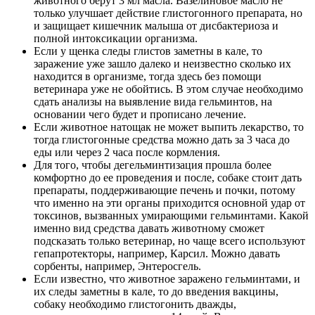
животного берут 3 мл масла. Вазелиновое масло не
только улучшает действие глистогонного препарата, но
и защищает кишечник малыша от дисбактериоза и
полной интоксикации организма.
Если у щенка следы глистов заметны в кале, то
заражение уже зашло далеко и неизвестно сколько их
находится в организме, тогда здесь без помощи
ветеринара уже не обойтись. В этом случае необходимо
сдать анализы на выявление вида гельминтов, на
основании чего будет и прописано лечение.
Если животное натощак не может выпить лекарство, то
тогда глистогонные средства можно дать за 3 часа до
еды или через 2 часа после кормления.
Для того, чтобы дегельминтизация прошла более
комфортно до ее проведения и после, собаке стоит дать
препараты, поддерживающие печень и почки, потому
что именно на эти органы приходится основной удар от
токсинов, вызванных умирающими гельминтами. Какой
именно вид средства давать животному сможет
подсказать только ветеринар, но чаще всего используют
гепапротекторы, например, Карсил. Можно давать
сорбенты, например, Энтеросгель.
Если известно, что животное заражено гельминтами, и
их следы заметны в кале, то до введения вакцины,
собаку необходимо глистогонить дважды,