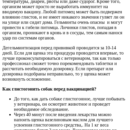
температуры, диареи, рвоты или даже судорог. Кроме того,
организм может просто не выработать иммунитет на
вводимую вакцину. Любой питомец может быть подвержен
влиянию глистов, и не имеет никакого значения гуляет ли он
на улице или сидит дома. Гельминты очень опасны и могут
привести к гибели питомца. Личинки глистов, попадая в
организм, проникают в кровь и в сосуды, тем самым нанося
удар по системам органов.
Дегельминтизация перед прививкой проводится за 10-14
дней. Если для щенка эта процедура проводится впервые, то
лучше проконсультироваться с ветеринаром, так как только
профессионал сможет точно порекомендовать таблетки и
рассчитать необходимую дозировку. Если препарат или
дозировка подобраны неправильно, то у щенка может
возникнуть осложнение.
Как глистогонить собак перед вакцинацией?
До того, как дать собаке глистогонное, лучше побывать
у ветеринара, он осмотрит животное и проведет
необходимое обследование.
Через 40 минут после введения лекарства можно
напоить щенка вазелиновым маслом для лучшего
усвоения глистогонного средства,. На 1 кг веса