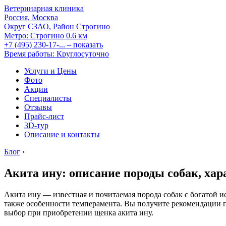
Ветеринарная клиника
Россия, Москва
Округ СЗАО, Район Строгино
Метро:
Строгино
0.6 км
+7 (495) 230-17-...
– показать
Время работы: Круглосуточно
Услуги и Цены
Фото
Акции
Специалисты
Отзывы
Прайс-лист
3D-тур
Описание и контакты
Блог
›
Акита ину: описание породы собак, хар
Акита ину — известная и почитаемая порода собак с богатой и
также особенности темперамента. Вы получите рекомендации 
выбор при приобретении щенка акита ину.