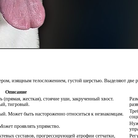
ером, изящным телосложением, густой шерстью. Выделяют две 
Описание
 (прямая, жесткая), стоячие уши, закрученный хвост.
Раз
ый, тигровый.
раз
Тре
ый. Может быть настороженно относиться к незнакомцам.
соц
Нуж
Может проявлять упрямство.
упр
ктевых суставов, прогрессирующей атрофии сетчатки,
Рег