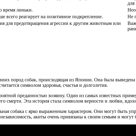
для
о время линьки.
Нео
ше всего реагирует на позитивное подкрепление.
Не 
ция для предотвращения агрессии к другим животным или
Важ
ран
вних пород собак, происходящая из Японии. Она была выведена
читается символом здоровья, счастья и долголетия.
ероятной преданностью хозяину. Один из самых известных приме
е его смерти. Эта история стала символом верности и любви, вд
льная собака с ярко выраженным характером. Они могут быть у
 независимость, акиты очень привязаны к своим семьям и могу