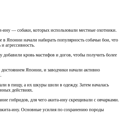
и-ину — собаки, которых использовали местные охотники.
 в Японии начали набирать популярность собачьи бои, что
 и агрессивность.
у добавили кровь мастифов и догов, чтобы получить более
м достоянием Японии, и заводчики начали активно
.
ли в пищу, а их шкуры шили в одежду. Затем началась
енных действиях.
ние гибридов, для чего акита-ину скрещивали с овчарками.
 акита-ину. Основные усилия по сохранению породы