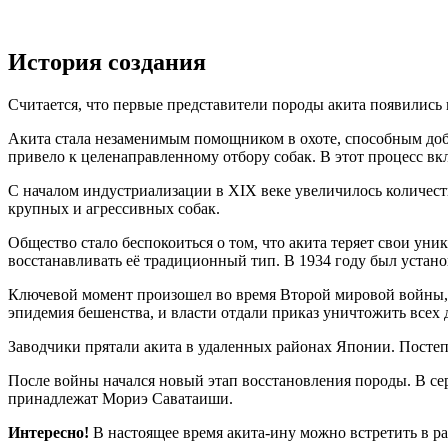
История создания
Считается, что первые представители породы акита появились
Акита стала незаменимым помощником в охоте, способным добы
привело к целенаправленному отбору собак. В этот процесс вкл
С началом индустриализации в XIX веке увеличилось количеств
крупных и агрессивных собак.
Общество стало беспокоиться о том, что акита теряет свои ун
восстанавливать её традиционный тип. В 1934 году был устано
Ключевой момент произошел во время Второй мировой войны, ко
эпидемия бешенства, и власти отдали приказ уничтожить всех
Заводчики прятали акита в удаленных районах Японии. Постепе
После войны начался новый этап восстановления породы. В с
принадлежат Мориэ Саватаиши.
Интересно!
В настоящее время акита-ину можно встретить в р