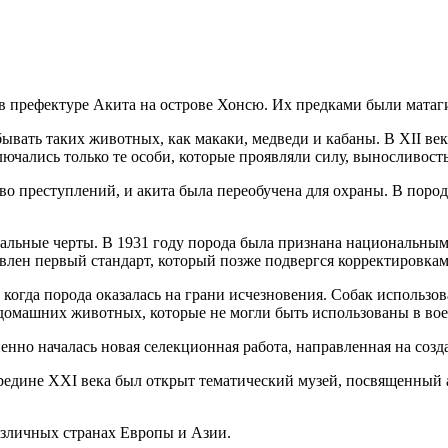
 в префектуре Акита на острове Хонсю. Их предками были матаг
вать таких животных, как макаки, медведи и кабаны. В XII веке
ючались только те особи, которые проявляли силу, выносливость
о преступлений, и акита была переобучена для охраны. В пород
икальные черты. В 1931 году порода была признана национальны
влен первый стандарт, который позже подвергся корректировкам
гда порода оказалась на грани исчезновения. Собак использова
 домашних животных, которые не могли быть использованы в во
нно началась новая селекционная работа, направленная на созда
ередине XXI века был открыт тематический музей, посвященный
азличных странах Европы и Азии.