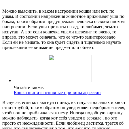
Можно выяснить, в каком настроении кошка или кот, по
ушам. В состоянии напряжения животное прижимает уши по
бокам, таким образом предупреждая человека о своем плохом
настроении. Если уши прижаты назад, то любимец чем-то
испуган. А вот если кошечка ушами шевелит то влево, то
вправо, это может означать, что ее что-то заинтересовало.
Если ей не мешать, то она будет сидеть и тщательно изучать
привлекший ее внимание предмет или объект.
Читайте также:
Кошка шипит: основные причины агрессии
В случае, если кот выгнул спинку, вытянулся на лапах и хвост
стоит трубой, таким образом он уведомляет недоброжелателя,
чтобы он не приближался к нему. Иногда подобную картину
можно наблюдать, когда кот себя увидел в зеркале
,
но это
просто от неожиданности. Если любимец ластится, трется об
ноги, это свидетельствует о том, что ему что-то нужно.