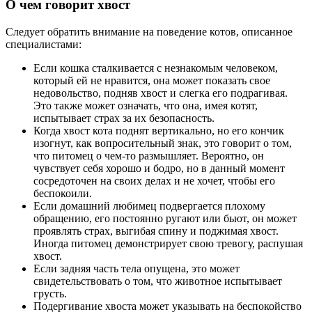
О чем говорит хвост
Следует обратить внимание на поведение котов, описанное
специалистами:
Если кошка сталкивается с незнакомым человеком,
который ей не нравится, она может показать свое
недовольство, подняв хвост и слегка его подрагивая.
Это также может означать, что она, имея котят,
испытывает страх за их безопасность.
Когда хвост кота поднят вертикально, но его кончик
изогнут, как вопросительный знак, это говорит о том,
что питомец о чем-то размышляет. Вероятно, он
чувствует себя хорошо и бодро, но в данный момент
сосредоточен на своих делах и не хочет, чтобы его
беспокоили.
Если домашний любимец подвергается плохому
обращению, его постоянно ругают или бьют, он может
проявлять страх, выгибая спину и поджимая хвост.
Иногда питомец демонстрирует свою тревогу, распушая
хвост.
Если задняя часть тела опущена, это может
свидетельствовать о том, что животное испытывает
грусть.
Подергивание хвоста может указывать на беспокойство