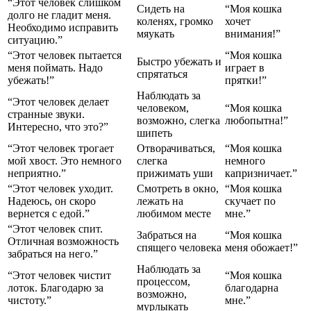
“Этот человек слишком
Сидеть на
“Моя кошка
долго не гладит меня.
коленях, громко
хочет
Необходимо исправить
мяукать
внимания!”
ситуацию.”
“Этот человек пытается
“Моя кошка
Быстро убежать и
меня поймать. Надо
играет в
спрятаться
убежать!”
прятки!”
Наблюдать за
“Этот человек делает
человеком,
“Моя кошка
странные звуки.
возможно, слегка
любопытна!”
Интересно, что это?”
шипеть
“Этот человек трогает
Отворачиваться,
“Моя кошка
мой хвост. Это немного
слегка
немного
неприятно.”
прижимать уши
капризничает.”
“Этот человек уходит.
Смотреть в окно,
“Моя кошка
Надеюсь, он скоро
лежать на
скучает по
вернется с едой.”
любимом месте
мне.”
“Этот человек спит.
Забраться на
“Моя кошка
Отличная возможность
спящего человека
меня обожает!”
забраться на него.”
Наблюдать за
“Этот человек чистит
“Моя кошка
процессом,
лоток. Благодарю за
благодарна
возможно,
чистоту.”
мне.”
мурлыкать