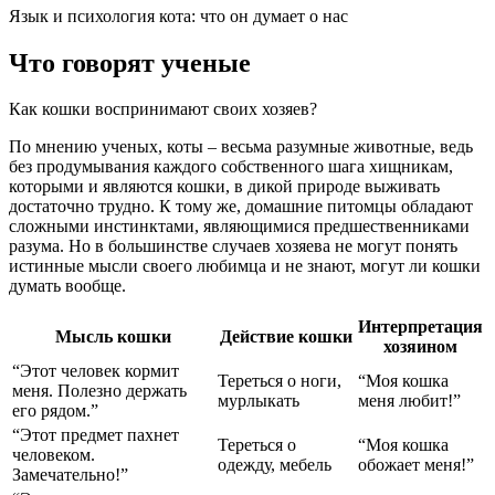
Язык и психология кота: что он думает о нас
Что говорят ученые
Как кошки воспринимают своих хозяев?
По мнению ученых, коты – весьма разумные животные, ведь
без продумывания каждого собственного шага хищникам,
которыми и являются кошки, в дикой природе выживать
достаточно трудно. К тому же, домашние питомцы обладают
сложными инстинктами, являющимися предшественниками
разума. Но в большинстве случаев хозяева не могут понять
истинные мысли своего любимца и не знают, могут ли кошки
думать вообще.
Интерпретация
Мысль кошки
Действие кошки
хозяином
“Этот человек кормит
Тереться о ноги,
“Моя кошка
меня. Полезно держать
мурлыкать
меня любит!”
его рядом.”
“Этот предмет пахнет
Тереться о
“Моя кошка
человеком.
одежду, мебель
обожает меня!”
Замечательно!”