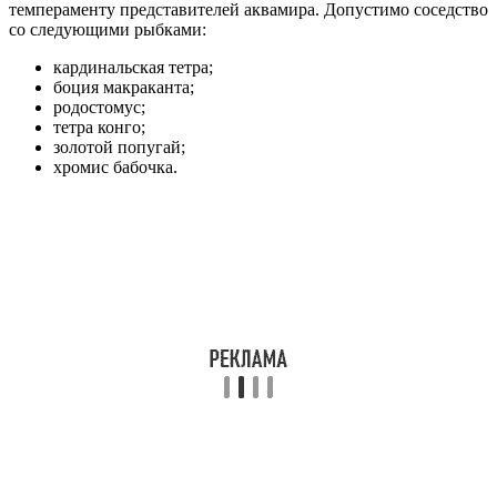
темпераменту представителей аквамира. Допустимо соседство
со следующими рыбками:
кардинальская тетра;
боция макраканта;
родостомус;
тетра конго;
золотой попугай;
хромис бабочка.