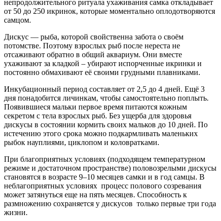
непродолжительного ритуала ухаживания самка откладывает
от 50 до 250 икринок, которые моментально оплодотворяются
самцом.
Дискус — рыба, которой свойственна забота о своём
потомстве. Поэтому взрослых рыб после нереста не
отсаживают обратно в общий аквариум. Они вместе
ухаживают за кладкой – убирают испорченные икринки и
постоянно обмахивают её своими грудными плавниками.
Инкубационный период составляет от 2,5 до 4 дней. Ещё 3
дня понадобится личинкам, чтобы самостоятельно поплыть.
Появившиеся мальки первое время питаются кожным
секретом с тела взрослых рыб. Без ущерба для здоровья
дискусы в состоянии кормить своих мальков до 10 дней. По
истечению этого срока можно подкармливать маленьких
рыбок науплиями, циклопом и коловратками.
При благоприятных условиях (подходящем температурном
режиме и достаточном пространстве) половозрелыми дискусы
становятся в возрасте 9–10 месяцев самки и в год самцы. В
неблагоприятных условиях процесс полового созревания
может затянуться еще на пять месяцев. Способность к
размножению сохраняется у дискусов только первые три года
жизни.