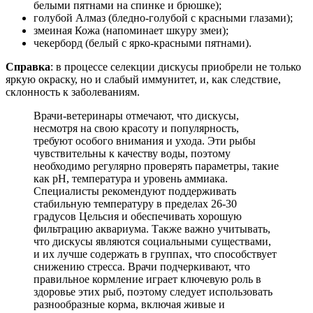
белыми пятнами на спинке и брюшке);
голубой Алмаз (бледно-голубой с красными глазами);
змеиная Кожа (напоминает шкуру змеи);
чекерборд (белый с ярко-красными пятнами).
Справка
: в процессе селекции дискусы приобрели не только
яркую окраску, но и слабый иммунитет, и, как следствие,
склонность к заболеваниям.
Врачи-ветеринары отмечают, что дискусы,
несмотря на свою красоту и популярность,
требуют особого внимания и ухода. Эти рыбы
чувствительны к качеству воды, поэтому
необходимо регулярно проверять параметры, такие
как pH, температура и уровень аммиака.
Специалисты рекомендуют поддерживать
стабильную температуру в пределах 26-30
градусов Цельсия и обеспечивать хорошую
фильтрацию аквариума. Также важно учитывать,
что дискусы являются социальными существами,
и их лучше содержать в группах, что способствует
снижению стресса. Врачи подчеркивают, что
правильное кормление играет ключевую роль в
здоровье этих рыб, поэтому следует использовать
разнообразные корма, включая живые и