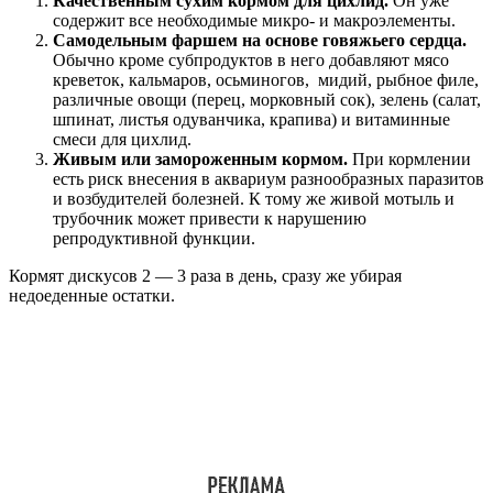
Качественным сухим кормом для цихлид.
Он уже
содержит все необходимые микро- и макроэлементы.
Самодельным фаршем на основе говяжьего сердца.
Обычно кроме субпродуктов в него добавляют мясо
креветок, кальмаров, осьминогов, мидий, рыбное филе,
различные овощи (перец, морковный сок), зелень (салат,
шпинат, листья одуванчика, крапива) и витаминные
смеси для цихлид.
Живым или замороженным кормом.
При кормлении
есть риск внесения в аквариум разнообразных паразитов
и возбудителей болезней. К тому же живой мотыль и
трубочник может привести к нарушению
репродуктивной функции.
Кормят дискусов 2 — 3 раза в день, сразу же убирая
недоеденные остатки.