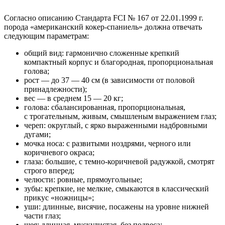
Согласно описанию Стандарта FCI № 167 от 22.01.1999 г.
порода «американский кокер-спаниель» должна отвечать
следующим параметрам:
общий вид: гармонично сложенные крепкий
компактный корпус и благородная, пропорциональная
голова;
рост — до 37 — 40 см (в зависимости от половой
принадлежности);
вес — в среднем 15 — 20 кг;
голова: сбалансированная, пропорциональная,
с трогательным, живым, смышленым выражением глаз;
череп: округлый, с ярко выраженными надбровными
дугами;
мочка носа: с развитыми ноздрями, черного или
коричневого окраса;
глаза: большие, с темно-коричневой радужкой, смотрят
строго вперед;
челюсти: ровные, прямоугольные;
зубы: крепкие, не мелкие, смыкаются в классический
прикус «ножницы»;
уши: длинные, висячие, посажены на уровне нижней
части глаз;
шея: длинная, мускулистая, без подвеса;