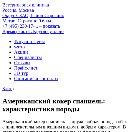
Ветеринарная клиника
Россия, Москва
Округ СЗАО, Район Строгино
Метро:
Строгино
0.6 км
+7 (495) 230-17-...
– показать
Время работы: Круглосуточно
Услуги и Цены
Фото
Акции
Специалисты
Отзывы
Прайс-лист
3D-тур
Описание и контакты
Блог
›
Американский кокер спаниель:
характеристика породы
Американский кокер спаниель — дружелюбная порода собак
с привлекательным внешним видом и добрым характером. В