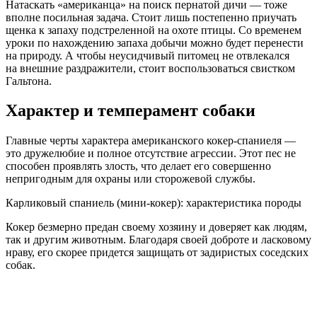
Натаскать «американца» на поиск пернатой дичи — тоже
вполне посильная задача. Стоит лишь постепенно приучать
щенка к запаху подстреленной на охоте птицы. Со временем
уроки по нахождению запаха добычи можно будет перенести
на природу. А чтобы неусидчивый питомец не отвлекался
на внешние раздражители, стоит воспользоваться свистком
Гальтона.
Характер и темперамент собаки
Главные черты характера американского кокер-спаниеля —
это дружелюбие и полное отсутствие агрессии. Этот пес не
способен проявлять злость, что делает его совершенно
непригодным для охраны или сторожевой службы.
Карликовый спаниель (мини-кокер): характеристика породы
Кокер безмерно предан своему хозяину и доверяет как людям,
так и другим животным. Благодаря своей доброте и ласковому
нраву, его скорее придется защищать от задиристых соседских
собак.