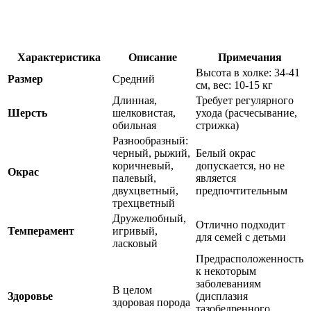
Характеристика
Описание
Примечания
Высота в холке: 34-41
Размер
Средний
см, вес: 10-15 кг
Длинная,
Требует регулярного
Шерсть
шелковистая,
ухода (расчесывание,
обильная
стрижка)
Разнообразный:
черный, рыжий,
Белый окрас
коричневый,
допускается, но не
Окрас
палевый,
является
двухцветный,
предпочтительным
трехцветный
Дружелюбный,
Отлично подходит
Темперамент
игривый,
для семей с детьми
ласковый
Предрасположенность
к некоторым
заболеваниям
В целом
Здоровье
(дисплазия
здоровая порода
тазобедренного