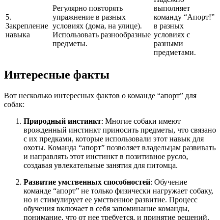
Регулярно повторять
выполняет
5.
упражнение в разных
команду “Апорт!”
Закрепление
условиях (дома, на улице).
в разных
навыка
Использовать разнообразные
условиях с
предметы.
разными
предметами.
Интересные факты
Вот несколько интересных фактов о команде “апорт” для
собак:
Природный инстинкт
: Многие собаки имеют
врожденный инстинкт приносить предметы, что связано
с их предками, которые использовали этот навык для
охоты. Команда “апорт” позволяет владельцам развивать
и направлять этот инстинкт в позитивное русло,
создавая увлекательные занятия для питомца.
Развитие умственных способностей
: Обучение
команде “апорт” не только физически нагружает собаку,
но и стимулирует ее умственное развитие. Процесс
обучения включает в себя запоминание команды,
понимание, что от нее требуется, и принятие решений,