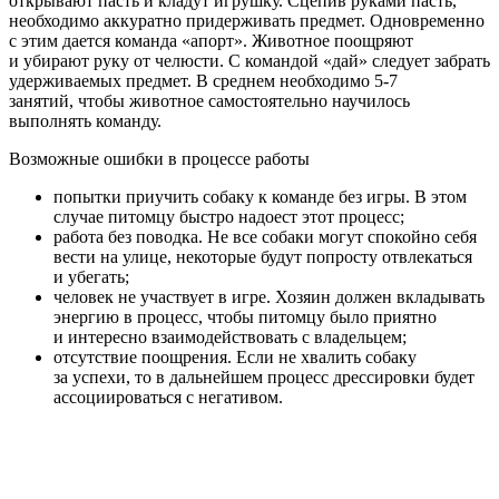
открывают пасть и кладут игрушку. Сцепив руками пасть,
необходимо аккуратно придерживать предмет. Одновременно
с этим дается команда «апорт». Животное поощряют
и убирают руку от челюсти. С командой «дай» следует забрать
удерживаемых предмет. В среднем необходимо 5-7
занятий, чтобы животное самостоятельно научилось
выполнять команду.
Возможные ошибки в процессе работы
попытки приучить собаку к команде без игры. В этом
случае питомцу быстро надоест этот процесс;
работа без поводка. Не все собаки могут спокойно себя
вести на улице, некоторые будут попросту отвлекаться
и убегать;
человек не участвует в игре. Хозяин должен вкладывать
энергию в процесс, чтобы питомцу было приятно
и интересно взаимодействовать с владельцем;
отсутствие поощрения. Если не хвалить собаку
за успехи, то в дальнейшем процесс дрессировки будет
ассоциироваться с негативом.