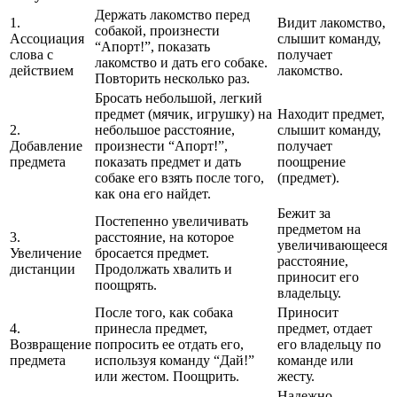
Держать лакомство перед
1.
Видит лакомство,
собакой, произнести
Ассоциация
слышит команду,
“Апорт!”, показать
слова с
получает
лакомство и дать его собаке.
действием
лакомство.
Повторить несколько раз.
Бросать небольшой, легкий
предмет (мячик, игрушку) на
Находит предмет,
2.
небольшое расстояние,
слышит команду,
Добавление
произнести “Апорт!”,
получает
предмета
показать предмет и дать
поощрение
собаке его взять после того,
(предмет).
как она его найдет.
Бежит за
Постепенно увеличивать
предметом на
3.
расстояние, на которое
увеличивающееся
Увеличение
бросается предмет.
расстояние,
дистанции
Продолжать хвалить и
приносит его
поощрять.
владельцу.
После того, как собака
Приносит
4.
принесла предмет,
предмет, отдает
Возвращение
попросить ее отдать его,
его владельцу по
предмета
используя команду “Дай!”
команде или
или жестом. Поощрить.
жесту.
Надежно