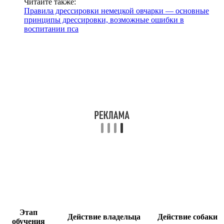
Читайте также:
Правила дрессировки немецкой овчарки — основные
принципы дрессировки, возможные ошибки в
воспитании пса
Этап
Действие владельца
Действие собаки
обучения