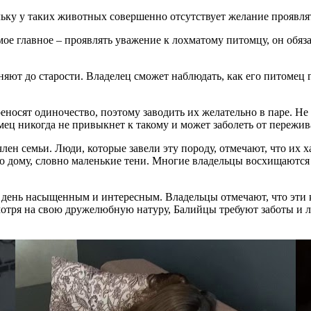
ольку у таких животных совершенно отсутствует желание проявля
е главное – проявлять уважение к лохматому питомцу, он обяза
яют до старости. Владелец сможет наблюдать, как его питомец 
реносят одиночество, поэтому заводить их желательно в паре. Н
ц никогда не привыкнет к такому и может заболеть от пережива
член семьи. Люди, которые завели эту породу, отмечают, что и
о дому, словно маленькие тени. Многие владельцы восхищаются
 день насыщенным и интересным. Владельцы отмечают, что эти 
мотря на свою дружелюбную натуру, Балийцы требуют заботы и л