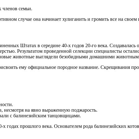
х членов семьи.
отивном случае она начинает хулиганить и громить все на своем 
ненных Штатах в середине 40-х годов 20-го века. Создавалась 
ерстью. Результатом проведенной селекции специалисты осталис
 новые животные выглядели безобидными домашними животными
исвоить ему официальное породное название. Скрещивания продо
ности.
, несмотря на явно выраженную поджарость.
вали с балинезийским танцовщицами.
-х годах прошлого века. Основателем рода балинезийских котов