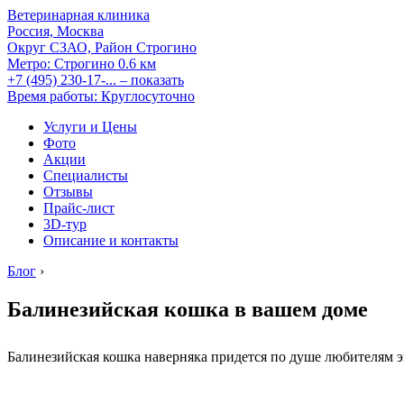
Ветеринарная клиника
Россия, Москва
Округ СЗАО, Район Строгино
Метро:
Строгино
0.6 км
+7 (495) 230-17-...
– показать
Время работы: Круглосуточно
Услуги и Цены
Фото
Акции
Специалисты
Отзывы
Прайс-лист
3D-тур
Описание и контакты
Блог
›
Балинезийская кошка в вашем доме
Балинезийская кошка наверняка придется по душе любителям э