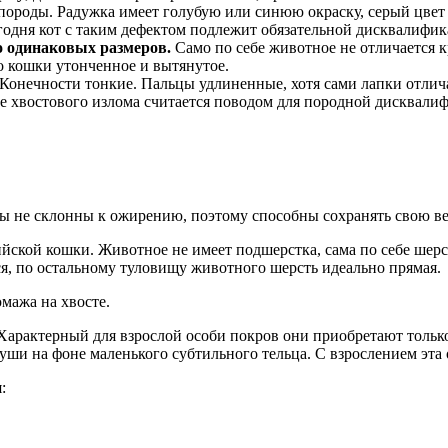
а породы. Радужка имеет голубую или синюю окраску, серый цвет
годня кот с таким дефектом подлежит обязательной дисквалифик
о одинаковых размеров.
Само по себе животное не отличается к
о кошки утонченное и вытянутое.
Конечности тонкие. Пальцы удлиненные, хотя сами лапки отлич
 хвостового излома считается поводом для породной дисквали
роды не склонны к ожирению, поэтому способны сохранять свою 
ской кошки. Животное не имеет подшерстка, сама по себе шерст
я, по остальному туловищу животного шерсть идеально прямая.
мажа на хвосте.
Характерный для взрослой особи покров они приобретают только
уши на фоне маленького субтильного тельца. С взрослением эта 
: