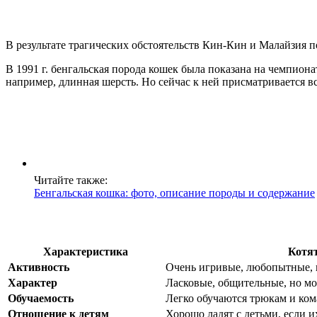
В результате трагических обстоятельств Кин-Кин и Малайзия п
В 1991 г. бенгальская порода кошек была показана на чемпион
например, длинная шерсть. Но сейчас к ней присматривается в
Читайте также:
Бенгальская кошка: фото, описание породы и содержание
Характеристика
Котя
Активность
Очень игривые, любопытные, 
Характер
Ласковые, общительные, но м
Обучаемость
Легко обучаются трюкам и ко
Отношение к детям
Хорошо ладят с детьми, если 