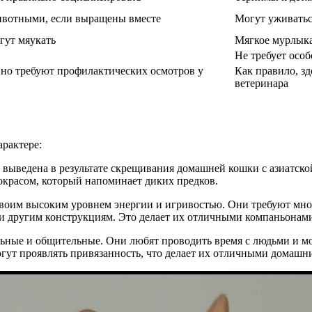
ивотными, если выращены вместе
Могут уживатьс
гут мяукать
Мягкое мурлыка
Не требует особ
 но требуют профилактических осмотров у
Как правило, з
ветеринара
арактере:
а выведена в результате скрещивания домашней кошки с азиатск
красом, который напоминает диких предков.
своим высоким уровнем энергии и игривостью. Они требуют мно
и другим конструкциям. Это делает их отличными компаньонам
льные и общительные. Они любят проводить время с людьми и мог
огут проявлять привязанность, что делает их отличными домаш