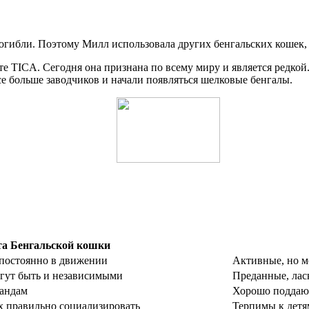
огибли. Поэтому Милл использовала других бенгальских кошек, 
ате TICA. Сегодня она признана по всему миру и является редко
се больше заводчиков и начали появляться шелковые бенгалы.
та Бенгальской кошки
постоянно в движении
Активные, но м
огут быть и независимыми
Преданные, лас
мандам
Хорошо поддают
их правильно социализировать
Терпимы к детя