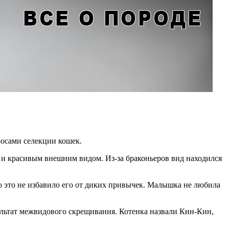
росами селекции кошек.
м и красивым внешним видом. Из-за браконьеров вид находился
 это не избавило его от диких привычек. Малышка не любила
зультат межвидового скрещивания. Котенка назвали Кин-Кин,