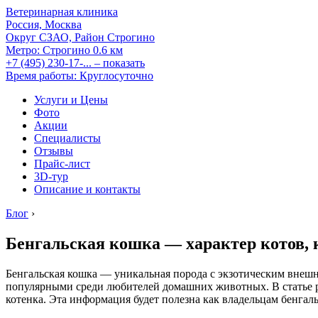
Ветеринарная клиника
Россия, Москва
Округ СЗАО, Район Строгино
Метро:
Строгино
0.6 км
+7 (495) 230-17-...
– показать
Время работы: Круглосуточно
Услуги и Цены
Фото
Акции
Специалисты
Отзывы
Прайс-лист
3D-тур
Описание и контакты
Блог
›
Бенгальская кошка — характер котов, 
Бенгальская кошка — уникальная порода с экзотическим внеш
популярными среди любителей домашних животных. В статье ра
котенка. Эта информация будет полезна как владельцам бенгальц