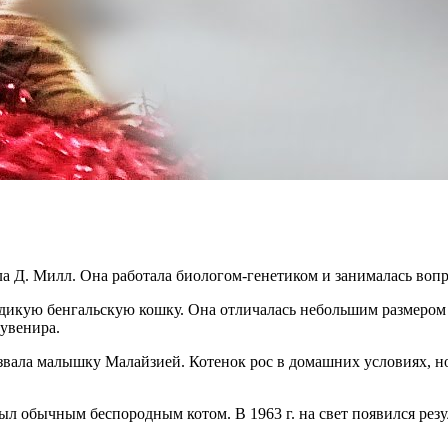
ла Д. Милл. Она работала биологом-генетиком и занималась воп
ла дикую бенгальскую кошку. Она отличалась небольшим размеро
сувенира.
вала малышку Малайзией. Котенок рос в домашних условиях, но
был обычным беспородным котом. В 1963 г. на свет появился ре