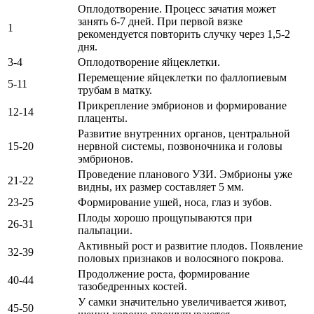
Оплодотворение. Процесс зачатия может
занять 6-7 дней. При первой вязке
1
рекомендуется повторить случку через 1,5-2
дня.
3-4
Оплодотворение яйцеклетки.
Перемещение яйцеклетки по фаллопиевым
5-11
трубам в матку.
Прикрепление эмбрионов и формирование
12-14
плаценты.
Развитие внутренних органов, центральной
15-20
нервной системы, позвоночника и головы
эмбрионов.
Проведение планового УЗИ. Эмбрионы уже
21-22
видны, их размер составляет 5 мм.
23-25
Формирование ушей, носа, глаз и зубов.
Плоды хорошо прощупываются при
26-31
пальпации.
Активный рост и развитие плодов. Появление
32-39
половых признаков и волосяного покрова.
Продолжение роста, формирование
40-44
тазобедренных костей.
У самки значительно увеличивается живот,
45-50