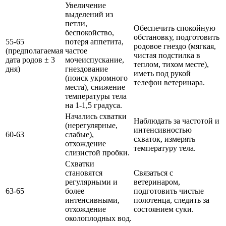
Увеличение
выделений из
петли,
Обеспечить спокойную
беспокойство,
обстановку, подготовить
55-65
потеря аппетита,
родовое гнездо (мягкая,
(предполагаемая
частое
чистая подстилка в
дата родов ± 3
мочеиспускание,
теплом, тихом месте),
дня)
гнездование
иметь под рукой
(поиск укромного
телефон ветеринара.
места), снижение
температуры тела
на 1-1,5 градуса.
Начались схватки
Наблюдать за частотой и
(нерегулярные,
интенсивностью
60-63
слабые),
схваток, измерять
отхождение
температуру тела.
слизистой пробки.
Схватки
становятся
Связаться с
регулярными и
ветеринаром,
63-65
более
подготовить чистые
интенсивными,
полотенца, следить за
отхождение
состоянием суки.
околоплодных вод.