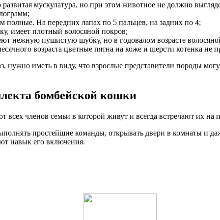
о развитая мускулатура, но при этом животное не должно выгляд
илограмм;
 полные. На передних лапах по 5 пальцев, на задних по 4;
ку, имеет плотный волосяной покров;
меют нежную пушистую шубку, но в годовалом возрасте волосяно
месячного возраста цветные пятна на коже и шерсти котенка не 
з, нужно иметь в виду, что взрослые представители породы могу
ллекта бомбейской кошки
всех членов семьи в которой живут и всегда встречают их на п
олнять простейшие команды, открывать двери в комнаты и даже
ют навык его включения.