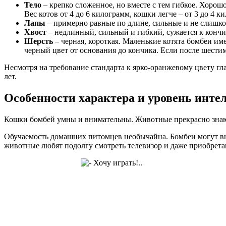
Тело
– крепко сложенное, но вместе с тем гибкое. Хорош
Вес котов от 4 до 6 килограмм, кошки легче – от 3 до 4 к
Лапы
– примерно равные по длине, сильные и не слишком
Хвост
– недлинный, сильный и гибкий, сужается к кончи
Шерсть
– черная, короткая. Маленькие котята бомбеи и
черный цвет от основания до кончика. Если после шести
Несмотря на требование стандарта к ярко-оранжевому цвету гла
лет.
Особенности характера и уровень инте
Кошки бомбей умны и внимательны. Животные прекрасно знают 
Обучаемость домашних питомцев необычайна. Бомбеи могут вып
животные любят подолгу смотреть телевизор и даже приобрета