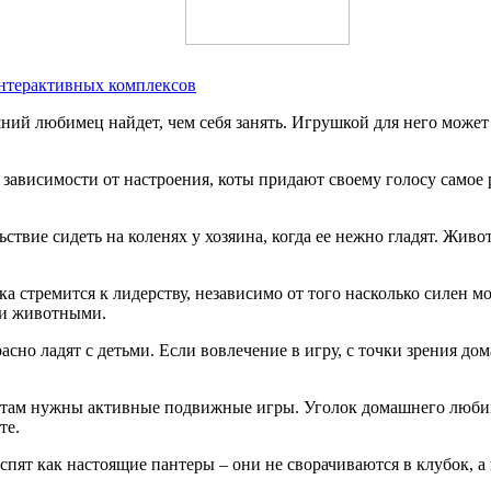
интерактивных комплексов
ий любимец найдет, чем себя занять. Игрушкой для него может 
 зависимости от настроения, коты придают своему голосу самое 
ствие сидеть на коленях у хозяина, когда ее нежно гладят. Жив
тремится к лидерству, независимо от того насколько силен мо
ми животными.
но ладят с детьми. Если вовлечение в игру, с точки зрения до
отам нужны активные подвижные игры. Уголок домашнего любим
те.
спят как настоящие пантеры – они не сворачиваются в клубок, а