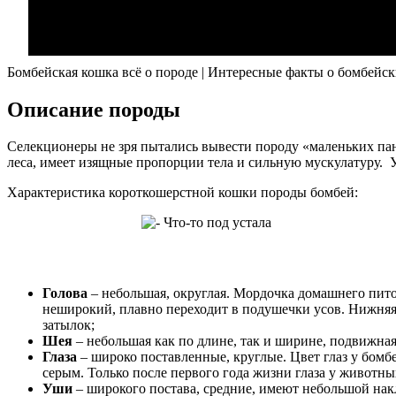
Бомбейская кошка всё о породе | Интересные факты о бомбейс
Описание породы
Селекционеры не зря пытались вывести породу «маленьких пант
леса, имеет изящные пропорции тела и сильную мускулатуру. У
Характеристика короткошерстной кошки породы бомбей:
Голова
– небольшая, округлая. Мордочка домашнего питом
неширокий, плавно переходит в подушечки усов. Нижняя
затылок;
Шея
– небольшая как по длине, так и ширине, подвижная
Глаза
– широко поставленные, круглые. Цвет глаз у бомбе
серым. Только после первого года жизни глаза у животн
Уши
– широкого постава, средние, имеют небольшой нак