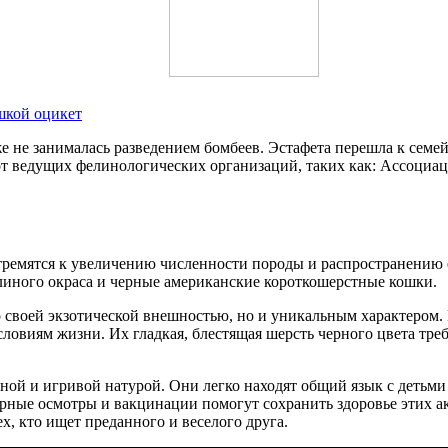
ошкой оцикет
е не занималась разведением бомбеев. Эстафета перешла к семей
т ведущих фелинологических организаций, таких как: Ассоциац
тремятся к увеличению численности породы и распространению е
иного окраса и черные американские короткошерстные кошки.
 своей экзотической внешностью, но и уникальным характером.
ловиям жизни. Их гладкая, блестящая шерсть черного цвета треб
ной и игривой натурой. Они легко находят общий язык с детьм
арные осмотры и вакцинации помогут сохранить здоровье этих 
х, кто ищет преданного и веселого друга.