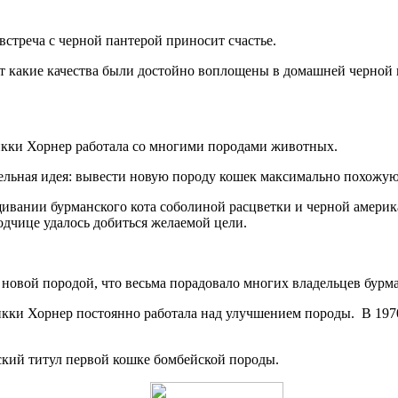
встреча с черной пантерой приносит счастье.
от какие качества были достойно воплощены в домашней черной 
икки Хорнер работала со многими породами животных.
ательная идея: вывести новую породу кошек максимально похожу
щивании бурманского кота соболиной расцветки и черной амери
одчице удалось добиться желаемой цели.
 новой породой, что весьма порадовало многих владельцев бурма
икки Хорнер постоянно работала над улучшением породы. В 197
кий титул первой кошке бомбейской породы.