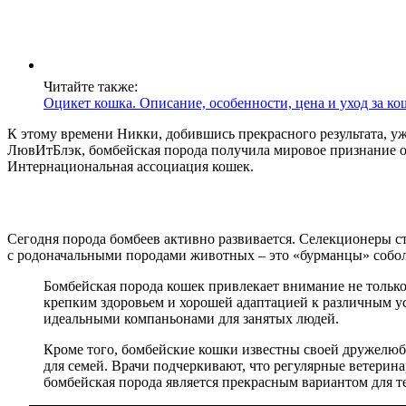
Читайте также:
Оцикет кошка. Описание, особенности, цена и уход за к
К этому времени Никки, добившись прекрасного результата, уж
ЛювИтБлэк, бомбейская порода получила мировое признание о
Интернациональная ассоциация кошек.
Сегодня порода бомбеев активно развивается. Селекционеры с
с родоначальными породами животных – это «бурманцы» собол
Бомбейская порода кошек привлекает внимание не только
крепким здоровьем и хорошей адаптацией к различным ус
идеальными компаньонами для занятых людей.
Кроме того, бомбейские кошки известны своей дружелюб
для семей. Врачи подчеркивают, что регулярные ветерин
бомбейская порода является прекрасным вариантом для те