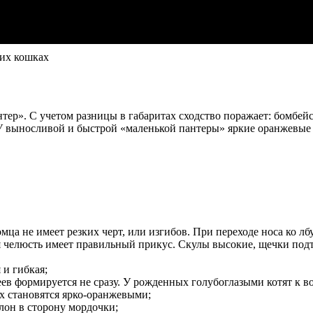
ких кошках
ер». С учетом разницы в габаритах сходство поражает: бомбейск
 выносливой и быстрой «маленькой пантеры» яркие оранжевые гл
ца не имеет резких черт, или изгибов. При переходе носа ко лб
 челюсть имеет правильный прикус. Скулы высокие, щечки подтя
 и гибкая;
ев формируется не сразу. У рожденных голубоглазыми котят к во
ых становятся ярко-оранжевыми;
лон в сторону мордочки;