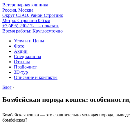
Ветеринарная клиника
Россия, Москва
Округ СЗАО, Район Строгино
Метро:
Строгино
0.6 км
+7 (495) 230-17-...
– показать
Время работы: Круглосуточно
Услуги и Цены
Фото
Акции
Специалисты
Отзывы
Прайс-лист
3D-тур
Описание и контакты
Блог
›
Бомбейская порода кошек: особенности,
Бомбейская кошка — это сравнительно молодая порода, вывед
бомбейская?