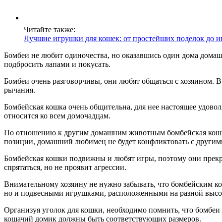
Читайте также:
Лучшие игрушки для кошек: от простейших поделок до 
Бомбеи не любит одиночества, но оказавшись один дома домашн
подбросить лапами и покусать.
Бомбеи очень разговорчивы, они любят общаться с хозяином. В
рычания.
Бомбейская кошка очень общительна, для нее настоящее удоволь
относится ко всем домочадцам.
По отношению к другим домашним животным бомбейская кошка с
позиции, домашний любимец не будет конфликтовать с други
Бомбейская кошки подвижны и любят игры, поэтому они прекрас
спрятаться, но не проявит агрессии.
Внимательному хозяину не нужно забывать, что бомбейским к
но и подвесными игрушками, расположенными на разной высо
Организуя уголок для кошки, необходимо помнить, что бомбеи 
кошачий домик должны быть соответствующих размеров.