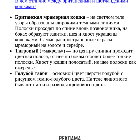
В чем отличие между британскими и шотландскими
кошками?
Британская мраморная кошка
– на светлом теле
узоры образованы широкими темными линиями.
Полоски проходят по спине вдоль позвоночника, на
боках образуют завитки, шея и хвост украшены
колечками. Самые распространенные окрасы –
мраморный на золоте и серебре.
Тигровый
(«макрель») — по центру спинки проходит
цветная полоса, от нее по бокам отходят более тонкие
полоски. Хвост у кошки полосатый, не шее полоски как
ожерелье.
Голубой табби
– основной цвет шерсти голубой с
рисунком темно-голубого цвета. На теле животного
бывают пятна и разводы кремового цвета.