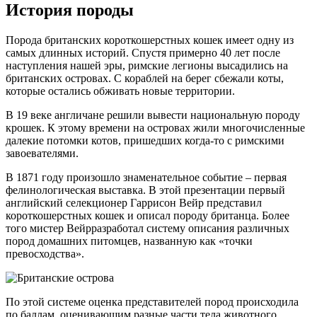
История породы
Порода британских короткошерстных кошек имеет одну из
самых длинных историй. Спустя примерно 40 лет после
наступления нашей эры, римские легионы высадились на
британских островах. С кораблей на берег сбежали коты,
которые остались обживать новые территории.
В 19 веке англичане решили вывести национальную породу
крошек. К этому времени на островах жили многочисленные
далекие потомки котов, пришедших когда-то с римскими
завоевателями.
В 1871 году произошло знаменательное событие – первая
фелинологическая выставка. В этой презентации первый
английский селекционер Гаррисон Вейр представил
короткошерстных кошек и описал породу британца. Более
того мистер Вейрразработал систему описания различных
пород домашних питомцев, названную как «точки
превосходства».
По этой системе оценка представителей пород происходила
по баллам, оценивающим разные части тела животного.