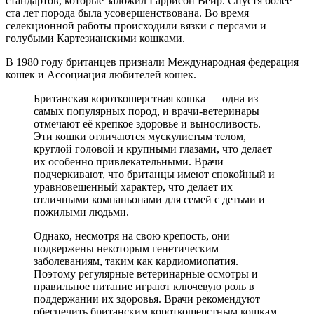
стандартов, которые заложил Гаррисон Вейр. Спустя более
ста лет порода была усовершенствована. Во время
селекционной работы происходили вязки с персами и
голубыми Картезианскими кошками.
В 1980 году британцев признали Международная федерация
кошек и Ассоциация любителей кошек.
Британская короткошерстная кошка — одна из
самых популярных пород, и врачи-ветеринары
отмечают её крепкое здоровье и выносливость.
Эти кошки отличаются мускулистым телом,
круглой головой и крупными глазами, что делает
их особенно привлекательными. Врачи
подчеркивают, что британцы имеют спокойный и
уравновешенный характер, что делает их
отличными компаньонами для семей с детьми и
пожилыми людьми.
Однако, несмотря на свою крепость, они
подвержены некоторым генетическим
заболеваниям, таким как кардиомиопатия.
Поэтому регулярные ветеринарные осмотры и
правильное питание играют ключевую роль в
поддержании их здоровья. Врачи рекомендуют
обеспечить британским короткошерстным кошкам