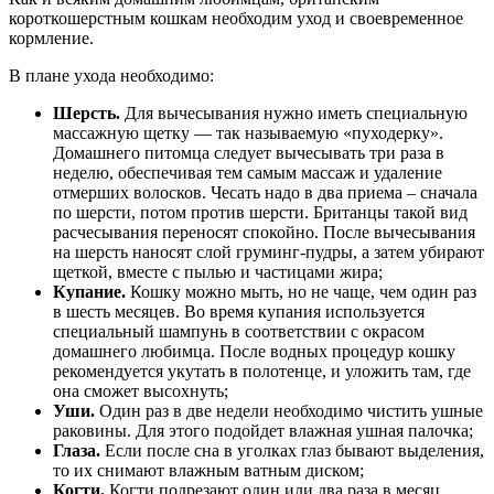
короткошерстным кошкам необходим уход и своевременное
кормление.
В плане ухода необходимо:
Шерсть.
Для вычесывания нужно иметь специальную
массажную щетку — так называемую «пуходерку».
Домашнего питомца следует вычесывать три раза в
неделю, обеспечивая тем самым массаж и удаление
отмерших волосков. Чесать надо в два приема – сначала
по шерсти, потом против шерсти. Британцы такой вид
расчесывания переносят спокойно. После вычесывания
на шерсть наносят слой груминг-пудры, а затем убирают
щеткой, вместе с пылью и частицами жира;
Купание.
Кошку можно мыть, но не чаще, чем один раз
в шесть месяцев. Во время купания используется
специальный шампунь в соответствии с окрасом
домашнего любимца. После водных процедур кошку
рекомендуется укутать в полотенце, и уложить там, где
она сможет высохнуть;
Уши.
Один раз в две недели необходимо чистить ушные
раковины. Для этого подойдет влажная ушная палочка;
Глаза.
Если после сна в уголках глаз бывают выделения,
то их снимают влажным ватным диском;
Когти.
Когти подрезают один или два раза в месяц.