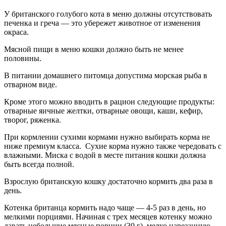
У британского голубого кота в меню должны отсутствовать
печенка и греча — это убережет животное от изменения
окраса.
Мясной пищи в меню кошки должно быть не менее
половины.
В питании домашнего питомца допустима морская рыба в
отварном виде.
Кроме этого можно вводить в рацион следующие продукты:
отварные яичные желтки, отварные овощи, каши, кефир,
творог, ряженка.
При кормлении сухими кормами нужно выбирать корма не
ниже премиум класса. Сухие корма нужно также чередовать с
влажными. Миска с водой в месте питания кошки должна
быть всегда полной.
Взрослую британскую кошку достаточно кормить два раза в
день.
Котенка британца кормить надо чаще — 4-5 раз в день, но
мелкими порциями. Начиная с трех месяцев котенку можно
давать небольшие мясные порции (30 г), мелко нарезанную