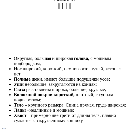
Округлая, большая и широкая
голова,
с мощным
подбородком;
Нос
широкий, короткий, немного изогнутый, «стопа»
нет;
Полные
щеки, имеют большие подушечки усов;
Уши
небольшие, закругляются на концах;
Глаза
расставлены широко, большие, круглые;
Волосяной
покров короткий,
плотный, с густым
подшерстком;
Тело
– крупного размера. Спина прямая, грудь широкая;
Лапы
–недлинные и мощные;
Хвост
– примерно две трети от длины тела, плавно
сужается к закругленному кончику.