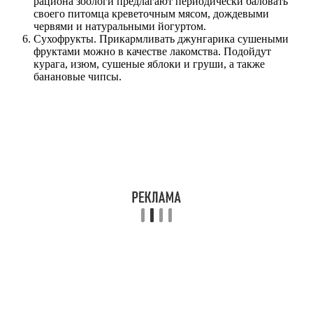
рациона зоологи предлагают периодически баловать
своего питомца креветочным мясом, дождевыми
червями и натуральными йогуртом.
Сухофрукты. Прикармливать джунгарика сушеными
фруктами можно в качестве лакомства. Подойдут
курага, изюм, сушеные яблоки и груши, а также
банановые чипсы.