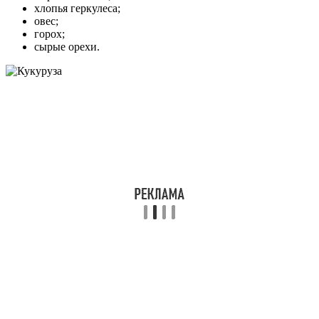
хлопья геркулеса;
овес;
горох;
сырые орехи.