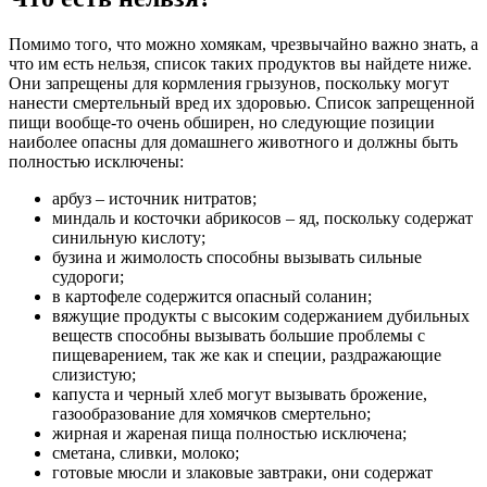
Помимо того, что можно хомякам, чрезвычайно важно знать, а
что им есть нельзя, список таких продуктов вы найдете ниже.
Они запрещены для кормления грызунов, поскольку могут
нанести смертельный вред их здоровью. Список запрещенной
пищи вообще-то очень обширен, но следующие позиции
наиболее опасны для домашнего животного и должны быть
полностью исключены:
арбуз – источник нитратов;
миндаль и косточки абрикосов – яд, поскольку содержат
синильную кислоту;
бузина и жимолость способны вызывать сильные
судороги;
в картофеле содержится опасный соланин;
вяжущие продукты с высоким содержанием дубильных
веществ способны вызывать большие проблемы с
пищеварением, так же как и специи, раздражающие
слизистую;
капуста и черный хлеб могут вызывать брожение,
газообразование для хомячков смертельно;
жирная и жареная пища полностью исключена;
сметана, сливки, молоко;
готовые мюсли и злаковые завтраки, они содержат