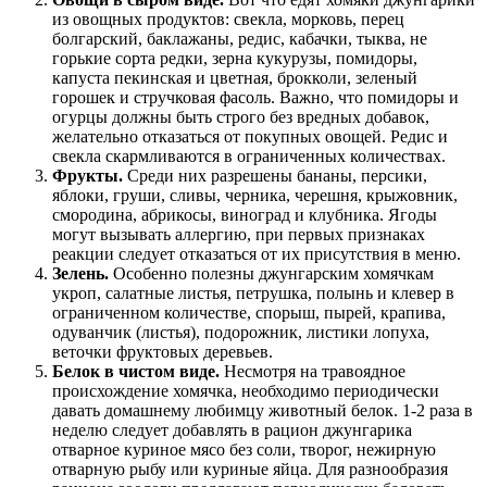
из овощных продуктов: свекла, морковь, перец
болгарский, баклажаны, редис, кабачки, тыква, не
горькие сорта редки, зерна кукурузы, помидоры,
капуста пекинская и цветная, брокколи, зеленый
горошек и стручковая фасоль. Важно, что помидоры и
огурцы должны быть строго без вредных добавок,
желательно отказаться от покупных овощей. Редис и
свекла скармливаются в ограниченных количествах.
Фрукты.
Среди них разрешены бананы, персики,
яблоки, груши, сливы, черника, черешня, крыжовник,
смородина, абрикосы, виноград и клубника. Ягоды
могут вызывать аллергию, при первых признаках
реакции следует отказаться от их присутствия в меню.
Зелень.
Особенно полезны джунгарским хомячкам
укроп, салатные листья, петрушка, полынь и клевер в
ограниченном количестве, спорыш, пырей, крапива,
одуванчик (листья), подорожник, листики лопуха,
веточки фруктовых деревьев.
Белок в чистом виде.
Несмотря на травоядное
происхождение хомячка, необходимо периодически
давать домашнему любимцу животный белок. 1-2 раза в
неделю следует добавлять в рацион джунгарика
отварное куриное мясо без соли, творог, нежирную
отварную рыбу или куриные яйца. Для разнообразия