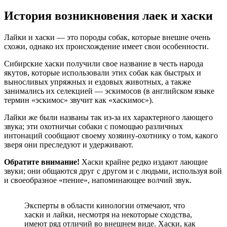
История возникновения лаек и хаски
Лайки и хаски — это породы собак, которые внешне очень
схожи, однако их происхождение имеет свои особенности.
Сибирские хаски получили свое название в честь народа
якутов, которые использовали этих собак как быстрых и
выносливых упряжных и ездовых животных, а также
занимались их селекцией — эскимосов (в английском языке
термин «эскимос» звучит как «хаскимос»).
Лайки же были названы так из-за их характерного лающего
звука; эти охотничьи собаки с помощью различных
интонаций сообщают своему хозяину-охотнику о том, какого
зверя они преследуют и удерживают.
Обратите внимание!
Хаски крайне редко издают лающие
звуки; они общаются друг с другом и с людьми, используя вой
и своеобразное «пение», напоминающее волчий звук.
Эксперты в области кинологии отмечают, что
хаски и лайки, несмотря на некоторые сходства,
имеют ряд отличий во внешнем виде. Хаски, как