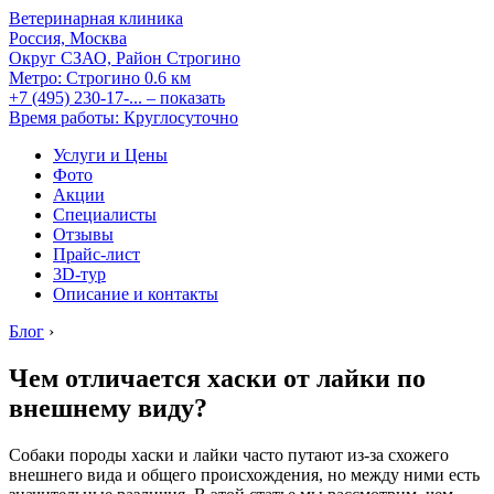
Ветеринарная клиника
Россия, Москва
Округ СЗАО, Район Строгино
Метро:
Строгино
0.6 км
+7 (495) 230-17-...
– показать
Время работы: Круглосуточно
Услуги и Цены
Фото
Акции
Специалисты
Отзывы
Прайс-лист
3D-тур
Описание и контакты
Блог
›
Чем отличается хаски от лайки по
внешнему виду?
Собаки породы хаски и лайки часто путают из-за схожего
внешнего вида и общего происхождения, но между ними есть