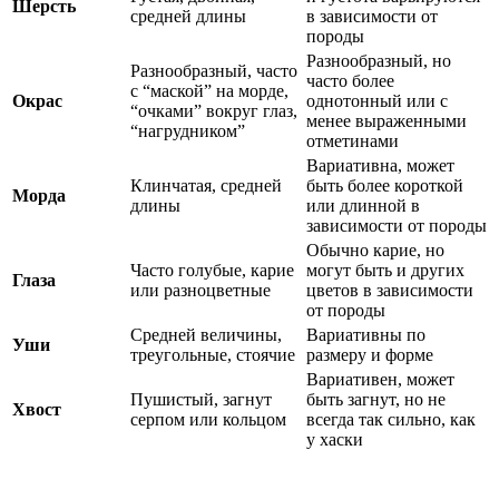
Шерсть
средней длины
в зависимости от
породы
Разнообразный, но
Разнообразный, часто
часто более
с “маской” на морде,
Окрас
однотонный или с
“очками” вокруг глаз,
менее выраженными
“нагрудником”
отметинами
Вариативна, может
Клинчатая, средней
быть более короткой
Морда
длины
или длинной в
зависимости от породы
Обычно карие, но
Часто голубые, карие
могут быть и других
Глаза
или разноцветные
цветов в зависимости
от породы
Средней величины,
Вариативны по
Уши
треугольные, стоячие
размеру и форме
Вариативен, может
Пушистый, загнут
быть загнут, но не
Хвост
серпом или кольцом
всегда так сильно, как
у хаски