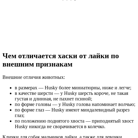
Чем отличается хаски от лайки по
внешним признакам
Внешние отличия животных:
в размерах — Husky более миниатюрны, ниже и легче;
в качестве шерсти — у Husky шерсть короче, не такая
густая и длинная, не пахнет псиной;
по форме головы — у Husky голова напоминает волчью;
по форме глаз — Husky имеют миндалевидный разрез
глаз;
по положению поднятого хвоста — приподнятый хвост
Husky никогда не сворачивается в колечко.
Клички для собак мальчиков лайки, а также для девочки