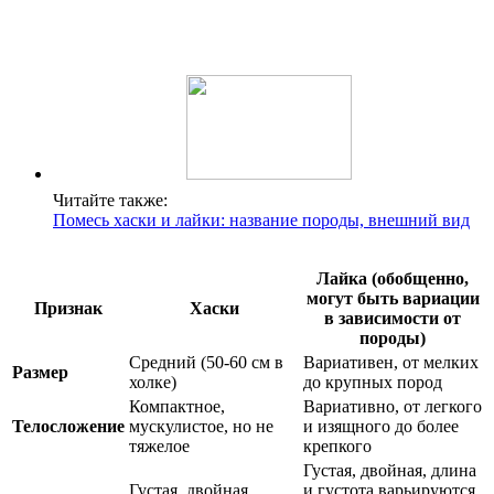
Читайте также:
Помесь хаски и лайки: название породы, внешний вид
Лайка (обобщенно,
могут быть вариации
Признак
Хаски
в зависимости от
породы)
Средний (50-60 см в
Вариативен, от мелких
Размер
холке)
до крупных пород
Компактное,
Вариативно, от легкого
Телосложение
мускулистое, но не
и изящного до более
тяжелое
крепкого
Густая, двойная, длина
Густая, двойная,
и густота варьируются