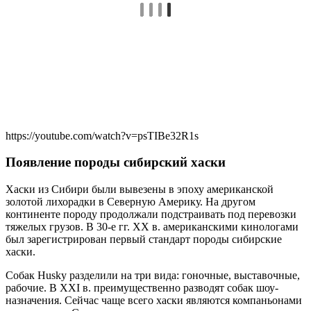
https://youtube.com/watch?v=psTIBe32R1s
Появление породы сибирский хаски
Хаски из Сибири были вывезены в эпоху американской
золотой лихорадки в Северную Америку. На другом
континенте породу продолжали подстраивать под перевозки
тяжелых грузов. В 30-е гг. ХХ в. американскими кинологами
был зарегистрирован первый стандарт породы сибирские
хаски.
Собак Husky разделили на три вида: гоночные, выставочные,
рабочие. В ХХІ в. преимущественно разводят собак шоу-
назначения. Сейчас чаще всего хаски являются компаньонами