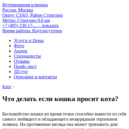
Ветеринарная клиника
Россия, Москва
Округ СЗАО, Район Строгино
Метро:
Строгино
0.6 км
+7 (495) 230-17-...
– показать
Время работы: Круглосуточно
Услуги и Цены
Фото
Акции
Специалисты
Отзывы
Прайс-лист
3D-тур
Описание и контакты
Блог
›
Что делать если кошка просит кота?
Беспокойство кошки во время течки способно вывести из себя
самого любящего и обладающего незаурядным терпением
хозяина. На протяжении месяца она может тревожить дом