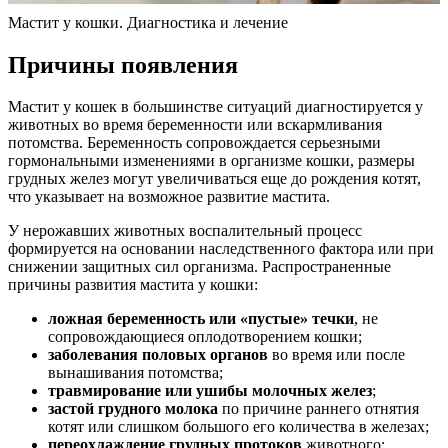
Мастит у кошки. Диагностика и лечение
Причины появления
Мастит у кошек в большинстве ситуаций диагностируется у
животных во время беременности или вскармливания
потомства. Беременность сопровождается серьезными
гормональными изменениями в организме кошки, размеры
грудных желез могут увеличиваться еще до рождения котят,
что указывает на возможное развитие мастита.
У нерожавших животных воспалительный процесс
формируется на основании наследственного фактора или при
снижении защитных сил организма. Распространенные
причины развития мастита у кошки:
ложная беременность или «пустые» течки
, не
сопровождающиеся оплодотворением кошки;
заболевания половых органов
во время или после
вынашивания потомства;
травмирование или ушибы молочных желез
;
застой грудного молока
по причине раннего отнятия
котят или слишком большого его количества в железах;
переохлаждение грудных протоков
животного;