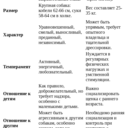
Крупная собака:
Вес составляет 25-
Размер
кобели 62-66 см, суки
35 кг.
58-64 см в холке.
Может быть
Уравновешенный,
упрямым, требует
смелый, выносливый,
опытного
Характер
преданный,
владельца и
независимый.
тщательной
дрессировки.
Нуждается в
регулярных
Активный,
физических
Темперамент
энергичный,
нагрузках и
любознательный.
умственной
стимуляции.
Как правило,
Важно
доброжелательный, но
Отношение к
социализировать
требует надзора,
детям
щенка с раннего
особенно с
возраста.
маленькими детьми.
Может быть
Необходимо ранняя
агрессивным к другим
социализация и
Отношение к
собакам, особенно
контроль при
другим