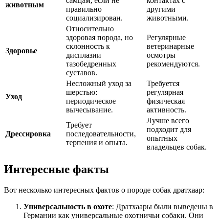
самцам, если не
контактах с
животным
правильно
другими
социализирован.
животными.
Относительно
здоровая порода, но
Регулярные
склонность к
ветеринарные
Здоровье
дисплазии
осмотры
тазобедренных
рекомендуются.
суставов.
Несложный уход за
Требуется
шерстью:
регулярная
Уход
периодическое
физическая
вычесывание.
активность.
Лучше всего
Требует
подходит для
Дрессировка
последовательности,
опытных
терпения и опыта.
владельцев собак.
Интересные факты
Вот несколько интересных фактов о породе собак дратхаар:
Универсальность в охоте
: Дратхаары были выведены в
Германии как универсальные охотничьи собаки. Они