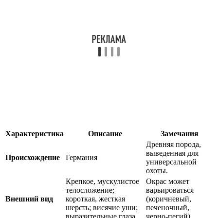
Характеристика
Описание
Замечания
Древняя порода,
выведенная для
Происхождение
Германия
универсальной
охоты.
Крепкое, мускулистое
Окрас может
телосложение;
варьироваться
Внешний вид
короткая, жесткая
(коричневый,
шерсть; висячие уши;
печеночный,
выразительные глаза.
черно-пегий).