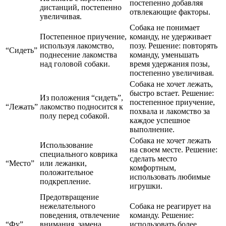
постепенно добавляя
дистанций, постепенно
отвлекающие факторы.
увеличивая.
Собака не понимает
Постепенное приучение,
команду, не удерживает
используя лакомство,
позу. Решение: повторять
“Сидеть”
поднесение лакомства
команду, уменьшать
над головой собаки.
время удержания позы,
постепенно увеличивая.
Собака не хочет лежать,
быстро встает. Решение:
Из положения “сидеть”,
постепенное приучение,
“Лежать”
лакомство подносится к
похвала и лакомство за
полу перед собакой.
каждое успешное
выполнение.
Собака не хочет лежать
Использование
на своем месте. Решение:
специального коврика
сделать место
“Место”
или лежанки,
комфортным,
положительное
использовать любимые
подкрепление.
игрушки.
Предотвращение
нежелательного
Собака не реагирует на
поведения, отвлечение
команду. Решение:
“Фу”
внимания, замена
использовать более