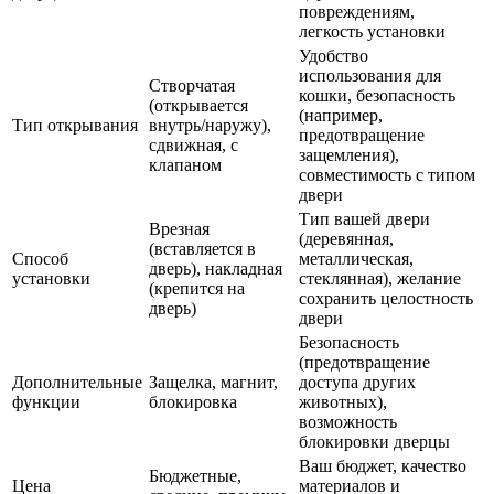
повреждениям,
легкость установки
Удобство
использования для
Створчатая
кошки, безопасность
(открывается
(например,
Тип открывания
внутрь/наружу),
предотвращение
сдвижная, с
защемления),
клапаном
совместимость с типом
двери
Тип вашей двери
Врезная
(деревянная,
(вставляется в
Способ
металлическая,
дверь), накладная
установки
стеклянная), желание
(крепится на
сохранить целостность
дверь)
двери
Безопасность
(предотвращение
Дополнительные
Защелка, магнит,
доступа других
функции
блокировка
животных),
возможность
блокировки дверцы
Ваш бюджет, качество
Бюджетные,
Цена
материалов и