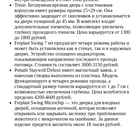
Trixie. Бесшумная врезная дверь с пластиковым
корпусом имеет размеры проема 25×29 см. Она
эффективно защищает от сквозняков и устанавливается
на двери толщиной до 45 мм. В комплект входят
дополнительные элементы, позволяющие увеличить
глубину проходного тоннеля. Цена варьируется от 1300
до 1800 рублей.
Ferplast Swing 7 set предлагает четыре режима работы и
может быть установлена как в стенах, так и в наружных
дверях. Устройство оснащено индикатором,
показывающим направление последнего прохода
питомца. Стоимость составляет 3000-3150 рублей.
Petsafe Staywell Deluxe имеет магнитный замок, а
навесная створка выполнена из пластика. Модель
функционирует в четырех режимах прохода, а
стандартный размер тоннеля варьируется от 1 до 7 см с
возможностью увеличения глубины. Цена колеблется в
пределах 4200-4600 рублей.
Ferplast Swing Microchip — это дверка для входных
дверей, оснащенная антенной, которая позволяет
открывать или закрывать заслонку при приближении
животного с микрочипом на ошейнике. За данное
изделие придется заплатить около 18 тысяч рублей.