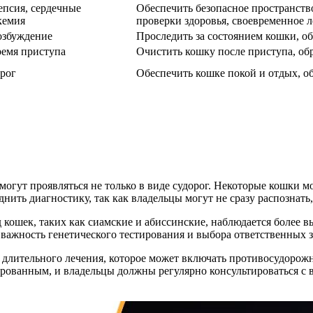
епсия, сердечные
Обеспечить безопасное пространство
кемия
проверки здоровья, своевременное 
озбуждение
Проследить за состоянием кошки, о
ремя приступа
Очистить кошку после приступа, обр
орог
Обеспечить кошке покой и отдых, об
могут проявляться не только в виде судорог. Некоторые кошки 
нить диагностику, так как владельцы могут не сразу распознать,
д кошек, таких как сиамские и абиссинские, наблюдается более 
 важность генетического тестирования и выбора ответственных 
ет длительного лечения, которое может включать противосудоро
рованным, и владельцы должны регулярно консультироваться с 