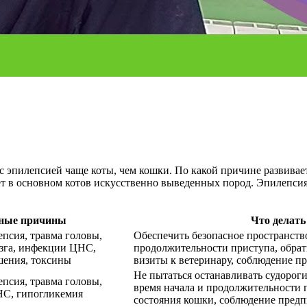
с эпилепсией чаще коты, чем кошки. По какой причине развивает
ет в основном котов искусственно выведенных пород. Эпилепсия у
ные причины
Что делать
псия, травма головы,
Обеспечить безопасное пространство
озга, инфекции ЦНС,
продолжительности приступа, обрати
шения, токсины
визиты к ветеринару, соблюдение п
Не пытаться останавливать судороги
псия, травма головы,
время начала и продолжительности 
НС, гипогликемия
состояния кошки, соблюдение предп