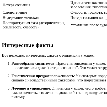
Идиопатическая эпил
Потеря сознания
заболевания, гипогли
Слюнотечение
Судороги, тошнота, в
Недержание мочи/кала
Потеря сознания во в
Постприступная фаза (дезориентация,
Утомление после суд
сонливость, слабость)
Интересные факты
Вот несколько интересных фактов о эпилепсии у кошек:
Разнообразие симптомов
: Приступы эпилепсии у кошек 
поведение, или даже “потерю сознания”. Это может затруд
Генетическая предрасположенность
: У некоторых поро
связано с наследственными факторами, что подчеркивает
Лечение и управление
: Эпилепсия у кошек часто требу
важно помнить, что лечение должно быть индивидуализи
питомца.