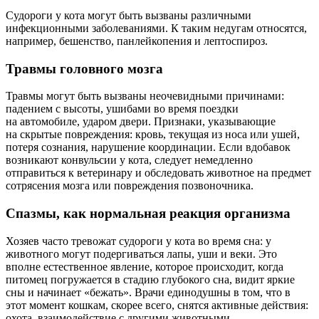
Судороги у кота могут быть вызваны различными
инфекционными заболеваниями. К таким недугам относятся,
например, бешенство, панлейкопения и лептоспироз.
Травмы головного мозга
Травмы могут быть вызваны неочевидными причинами:
падением с высоты, ушибами во время поездки
на автомобиле, ударом двери. Признаки, указывающие
на скрытые повреждения: кровь, текущая из носа или ушей,
потеря сознания, нарушение координации. Если вдобавок
возникают конвульсии у кота, следует немедленно
отправиться к ветеринару и обследовать животное на предмет
сотрясения мозга или повреждения позвоночника.
Спазмы, как нормальная реакция организма
Хозяев часто тревожат судороги у кота во время сна: у
животного могут подергиваться лапы, уши и веки. Это
вполне естественное явление, которое происходит, когда
питомец погружается в стадию глубокого сна, видит яркие
сны и начинает «бежать». Врачи единодушны в том, что в
этот момент кошкам, скорее всего, снятся активные действия:
охота, взаимодействие с другими животными.