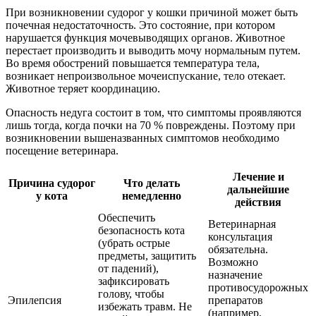
При возникновении судорог у кошки причиной может быть
почечная недостаточность. Это состояние, при котором
нарушается функция мочевыводящих органов. Животное
перестает производить и выводить мочу нормальным путем.
Во время обострений повышается температура тела,
возникает непроизвольное мочеиспускание, тело отекает.
Животное теряет координацию.
Опасность недуга состоит в том, что симптомы проявляются
лишь тогда, когда почки на 70 % повреждены. Поэтому при
возникновении вышеназванных симптомов необходимо
посещение ветеринара.
Лечение и
Причина судорог
Что делать
дальнейшие
у кота
немедленно
действия
Обеспечить
Ветеринарная
безопасность кота
консультация
(убрать острые
обязательна.
предметы, защитить
Возможно
от падений),
назначение
зафиксировать
противосудорожных
голову, чтобы
Эпилепсия
препаратов
избежать травм. Не
(например,