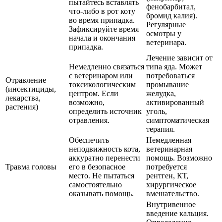
пытайтесь вставлять
фенобарбитал,
что-либо в рот коту
бромид калия).
во время припадка.
Регулярные
Зафиксируйте время
осмотры у
начала и окончания
ветеринара.
припадка.
Лечение зависит от
Немедленно связаться
типа яда. Может
с ветеринаром или
потребоваться
Отравление
токсикологическим
промывание
(инсектициды,
центром. Если
желудка,
лекарства,
возможно,
активированный
растения)
определить источник
уголь,
отравления.
симптоматическая
терапия.
Обеспечить
Немедленная
неподвижность кота,
ветеринарная
аккуратно перенести
помощь. Возможно
Травма головы
его в безопасное
потребуется
место. Не пытаться
рентген, КТ,
самостоятельно
хирургическое
оказывать помощь.
вмешательство.
Внутривенное
введение кальция.