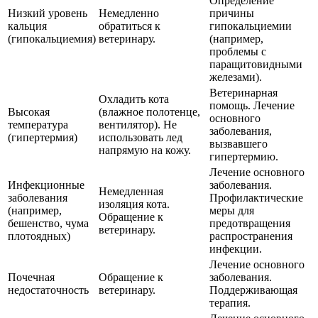
Определение
Низкий уровень
Немедленно
причины
кальция
обратиться к
гипокальциемии
(гипокальциемия)
ветеринару.
(например,
проблемы с
паращитовидными
железами).
Ветеринарная
Охладить кота
помощь. Лечение
Высокая
(влажное полотенце,
основного
температура
вентилятор). Не
заболевания,
(гипертермия)
использовать лед
вызвавшего
напрямую на кожу.
гипертермию.
Лечение основного
Инфекционные
заболевания.
Немедленная
заболевания
Профилактические
изоляция кота.
(например,
меры для
Обращение к
бешенство, чума
предотвращения
ветеринару.
плотоядных)
распространения
инфекции.
Лечение основного
Почечная
Обращение к
заболевания.
недостаточность
ветеринару.
Поддерживающая
терапия.