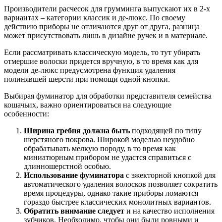
Производители расчесок для грумминга выпускают их в 2-х
вариантах – категории классик и де-люкс. По своему
действию приборы не отличаются друг от друга, разница
может присутствовать лишь в дизайне ручек и в материале.
Если рассматривать классическую модель, то тут убирать
отмершие волоски придется вручную, в то время как для
модели де-люкс предусмотрена функция удаления
полинявшей шерсти при помощи одной кнопки.
Выбирая фуминатор для обработки представителя семейства
кошачьих, важно ориентироваться на следующие
особенности:
Ширина гребня должна быть
подходящей по типу
шерстяного покрова. Широкой моделью неудобно
обрабатывать мелкую породу, в то время как
миниатюрным прибором не удастся справиться с
длинношерстной особью.
Использование фуминатора
с эжекторной кнопкой для
автоматического удаления волосков позволяет сократить
время процедуры, однако такие приборы ломаются
гораздо быстрее классических монолитных вариантов.
Обратить внимание следует
и на качество исполнения
зубчиков. Необходимо, чтобы они были ровными и