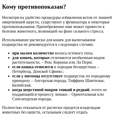
Кому противопоказан?
Несмотря на удобство процедуры избавления котов от лишней
омертвевшей шерсти, существуют у фуминатора и некоторые
противопоказания. Пренебрежение ими может привести к
болезни животного, возникшей на фоне сильного стресса.
Использование расчески для кошек для вычесывания
подшерстка не рекомендуется в следующих случаях:
при малом количестве
волоса остевого типа;
для кошек, которые
отличаются необычным видом
растительности, – Рекс Корниш или Ла Перм;
если кошка относится
к породам бесшерстных –
Петерболд, Донской Сфинкс;
если у питомца отсутствует
подшерсток по породному
принципу – Ангорская порода, Тиффани Шантильи,
Балийская;
когда шерстяной покров тонкий и редкий
, почти не
поддающийся процессу линьки – Ориентальная или
Сингапурская породы.
Полностью отказаться от расчески придется владельцам
животных без шерсти, остальным следует отдать