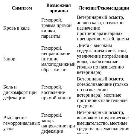
Возможная
Симптом
Лечение/Рекомендации
причина
Ветеринарный осмотр,
Геморрой,
анализ кала, возможно
травма прямой
Кровь в кале
назначение
кишки,
противопаразитарных
паразиты
препаратов, мазей, диеты
Диета с высоким
Геморрой,
содержанием клетчатки,
неправильное
увеличение потребления
Запор
питание,
воды, слабительные
малоподвижный
(только по назначению
образ жизни
ветеринара)
Ветеринарный осмотр,
обезболивающие (только
Боль и
Геморрой,
по назначению
дискомфорт при
воспаление
ветеринара), местные
дефекации
прямой кишки
противовоспалительные
средства
Ветеринарный осмотр,
Геморрой,
Выпадение
возможно хирургическое
запор,
геморроидальных
вмешательство, местные
напряжение при
узлов
средства для уменьшения
дефекации
отека