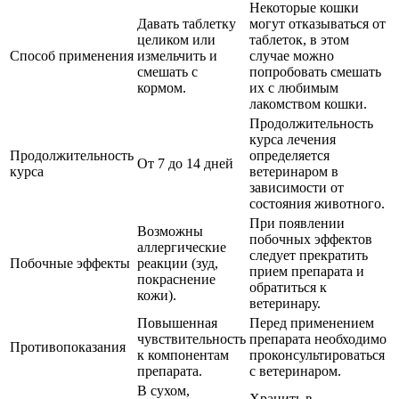
Некоторые кошки
Давать таблетку
могут отказываться от
целиком или
таблеток, в этом
Способ применения
измельчить и
случае можно
смешать с
попробовать смешать
кормом.
их с любимым
лакомством кошки.
Продолжительность
курса лечения
Продолжительность
определяется
От 7 до 14 дней
курса
ветеринаром в
зависимости от
состояния животного.
При появлении
Возможны
побочных эффектов
аллергические
следует прекратить
Побочные эффекты
реакции (зуд,
прием препарата и
покраснение
обратиться к
кожи).
ветеринару.
Повышенная
Перед применением
чувствительность
препарата необходимо
Противопоказания
к компонентам
проконсультироваться
препарата.
с ветеринаром.
В сухом,
Хранить в