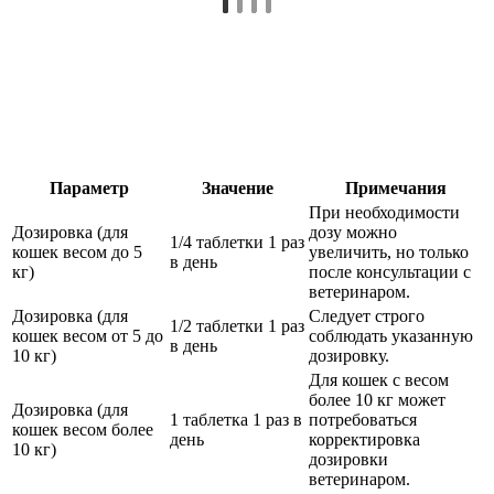
Параметр
Значение
Примечания
При необходимости
Дозировка (для
дозу можно
1/4 таблетки 1 раз
кошек весом до 5
увеличить, но только
в день
кг)
после консультации с
ветеринаром.
Дозировка (для
Следует строго
1/2 таблетки 1 раз
кошек весом от 5 до
соблюдать указанную
в день
10 кг)
дозировку.
Для кошек с весом
более 10 кг может
Дозировка (для
1 таблетка 1 раз в
потребоваться
кошек весом более
день
корректировка
10 кг)
дозировки
ветеринаром.