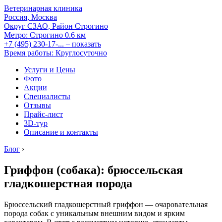
Ветеринарная клиника
Россия, Москва
Округ СЗАО, Район Строгино
Метро:
Строгино
0.6 км
+7 (495) 230-17-...
– показать
Время работы: Круглосуточно
Услуги и Цены
Фото
Акции
Специалисты
Отзывы
Прайс-лист
3D-тур
Описание и контакты
Блог
›
Гриффон (собака): брюссельская
гладкошерстная порода
Брюссельский гладкошерстный гриффон — очаровательная
порода собак с уникальным внешним видом и ярким