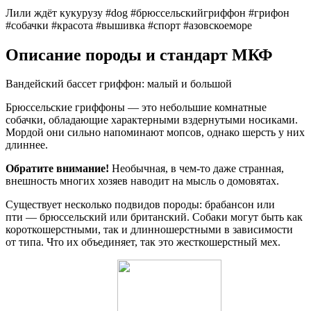
Лили ждёт кукурузу #dog #брюссельскийгриффон #грифон
#собачки #красота #вышивка #спорт #азовскоеморе
Описание породы и стандарт МКФ
Вандейский бассет гриффон: малый и большой
Брюссельские гриффоны — это небольшие комнатные
собачки, обладающие характерными вздернутыми носиками.
Мордой они сильно напоминают мопсов, однако шерсть у них
длиннее.
Обратите внимание!
Необычная, в чем-то даже странная,
внешность многих хозяев наводит на мысль о домовятах.
Существует несколько подвидов породы: брабансон или
пти — брюссельский или британский. Собаки могут быть как
короткошерстными, так и длинношерстными в зависимости
от типа. Что их объединяет, так это жесткошерстный мех.