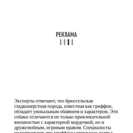
Эксперты отмечают, что брюссельская
гладкошерстная порода, известная как гриффон,
обладает уникальным обаянием и характером. Эти
собаки отличаются не только привлекательной
внешностью с характерной мордочкой, но и
дружелюбным, игривым нравом. Специалисты
подчеркивают, что гриффоны прекрасно ладят с