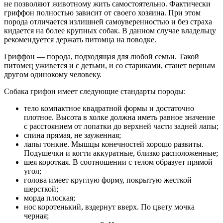
не позволяют животному жить самостоятельно. Фактически
гриффон полностью зависит от своего хозяина. При этом
порода отличается излишней самоуверенностью и без страха
кидается на более крупных собак. В данном случае владельцу
рекомендуется держать питомца на поводке.
Гриффон — порода, подходящая для любой семьи. Такой
питомец уживется и с детьми, и со стариками, станет верным
другом одинокому человеку.
Собака грифон имеет следующие стандарты породы:
тело компактное квадратной формы и достаточно
плотное. Высота в холке должна иметь равное значение
с расстоянием от лопатки до верхней части задней лапы;
спина прямая, не зауженная;
лапы тонкие. Мышцы конечностей хорошо развиты.
Подушечки и когти аккуратные, близко расположенные;
шея короткая. В соотношении с телом образует прямой
угол;
голова имеет круглую форму, покрытую жесткой
шерсткой;
морда плоская;
нос коротенький, вздернут вверх. По цвету мочка
черная;