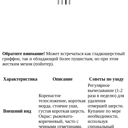
Обратите внимание!
Может встречаться как гладкошерстный
гриффон, так и обладающий более пушистым, но при этом
жестким мехом (пойнтер).
Характеристика
Описание
Советы по уходу
Регулярное
вычесывание (1-2
Коренастое
раза в неделю) для
телосложение, короткая
удаления
морда, стоячие уши,
отмершей шерсти.
Внешний вид
густая короткая шерсть.
Купание по мере
Окрас: рыжевато-
необходимости,
коричневый, часто с
используя
черными отметинами.
специальный