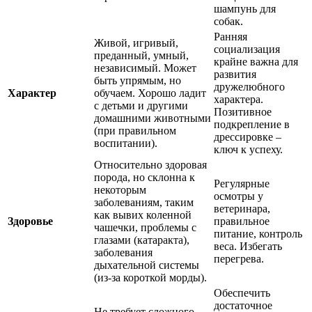
шампунь для
собак.
Ранняя
Живой, игривый,
социализация
преданный, умный,
крайне важна для
независимый. Может
развития
быть упрямым, но
дружелюбного
Характер
обучаем. Хорошо ладит
характера.
с детьми и другими
Позитивное
домашними животными
подкрепление в
(при правильном
дрессировке –
воспитании).
ключ к успеху.
Относительно здоровая
порода, но склонна к
Регулярные
некоторым
осмотры у
заболеваниям, таким
ветеринара,
как вывих коленной
Здоровье
правильное
чашечки, проблемы с
питание, контроль
глазами (катаракта),
веса. Избегать
заболевания
перегрева.
дыхательной системы
(из-за короткой морды).
Обеспечить
достаточное
Не требует сложного