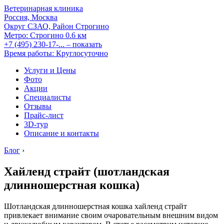
Ветеринарная клиника
Россия, Москва
Округ СЗАО, Район Строгино
Метро:
Строгино
0.6 км
+7 (495) 230-17-...
– показать
Время работы: Круглосуточно
Услуги и Цены
Фото
Акции
Специалисты
Отзывы
Прайс-лист
3D-тур
Описание и контакты
Блог
›
Хайленд страйт (шотландская
длинношерстная кошка)
Шотландская длинношерстная кошка хайленд страйт
привлекает внимание своим очаровательным внешним видом