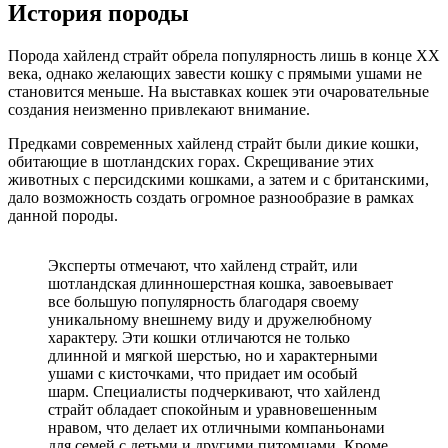
История породы
Порода хайленд страйт обрела популярность лишь в конце XX
века, однако желающих завести кошку с прямыми ушами не
становится меньше. На выставках кошек эти очаровательные
создания неизменно привлекают внимание.
Предками современных хайленд страйт были дикие кошки,
обитающие в шотландских горах. Скрещивание этих
животных с персидскими кошками, а затем и с британскими,
дало возможность создать огромное разнообразие в рамках
данной породы.
Эксперты отмечают, что хайленд страйт, или
шотландская длинношерстная кошка, завоевывает
все большую популярность благодаря своему
уникальному внешнему виду и дружелюбному
характеру. Эти кошки отличаются не только
длинной и мягкой шерстью, но и характерными
ушами с кисточками, что придает им особый
шарм. Специалисты подчеркивают, что хайленд
страйт обладает спокойным и уравновешенным
нравом, что делает их отличными компаньонами
для семей с детьми и другими питомцами. Кроме