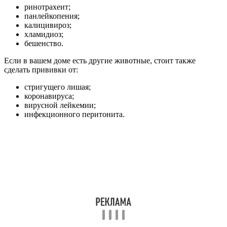
ринотрахеит;
панлейкопения;
калицивироз;
хламидиоз;
бешенство.
Если в вашем доме есть другие животные, стоит также
сделать прививки от:
стригущего лишая;
коронавируса;
вирусной лейкемии;
инфекционного перитонита.