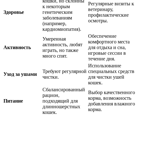
кошки, но склонны
Регулярные визиты к
к некоторым
ветеринару,
Здоровье
генетическим
профилактические
заболеваниям
осмотры.
(например,
кардиомиопатия).
Обеспечение
Умеренная
комфортного места
активность, любят
Активность
для отдыха и сна,
играть, но также
игровые сессии в
много спят.
течение дня.
Использование
Требуют регулярной
специальных средств
Уход за ушами
чистки.
для чистки ушей
кошек.
Сбалансированный
Выбор качественного
рацион,
корма, возможность
Питание
подходящий для
добавления влажного
длинношерстных
корма.
кошек.