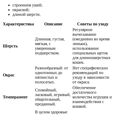
строением ушей;
окраской;
длиной шерсти.
Характеристика
Описание
Советы по уходу
Регулярное
вычесывание
Длинная, густая,
(ежедневно во время
мягкая, с
линьки),
Шерсть
умеренным
использование
подшерстком.
специальных щеток
для длинношерстных
кошек.
Разнообразный: от
Нет специфических
однотонных до
рекомендаций по
Окрас
пятнистых и
уходу в зависимости
полосатых.
от окраса.
Обеспечение
Спокойный,
достаточного
ласковый, игривый,
Темперамент
количества игрушек и
общительный,
взаимодействия с
преданный.
кошкой.
В целом здоровые