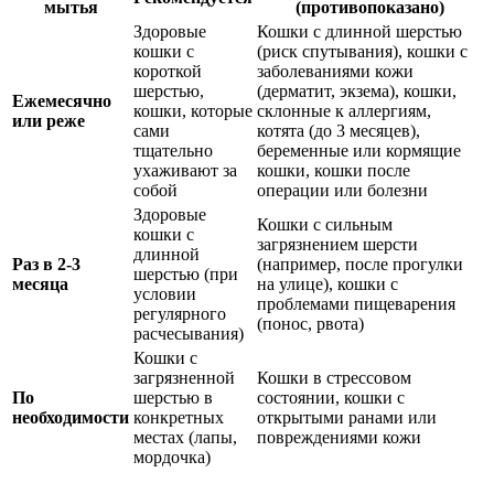
мытья
(противопоказано)
Здоровые
Кошки с длинной шерстью
кошки с
(риск спутывания), кошки с
короткой
заболеваниями кожи
шерстью,
(дерматит, экзема), кошки,
Ежемесячно
кошки, которые
склонные к аллергиям,
или реже
сами
котята (до 3 месяцев),
тщательно
беременные или кормящие
ухаживают за
кошки, кошки после
собой
операции или болезни
Здоровые
Кошки с сильным
кошки с
загрязнением шерсти
длинной
Раз в 2-3
(например, после прогулки
шерстью (при
месяца
на улице), кошки с
условии
проблемами пищеварения
регулярного
(понос, рвота)
расчесывания)
Кошки с
загрязненной
Кошки в стрессовом
По
шерстью в
состоянии, кошки с
необходимости
конкретных
открытыми ранами или
местах (лапы,
повреждениями кожи
мордочка)