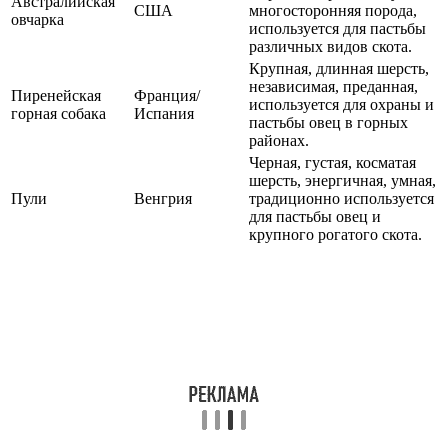
Австралийская
США
многосторонняя порода,
овчарка
используется для пастьбы
различных видов скота.
Крупная, длинная шерсть,
независимая, преданная,
Пиренейская
Франция/
используется для охраны и
горная собака
Испания
пастьбы овец в горных
районах.
Черная, густая, косматая
шерсть, энергичная, умная,
Пули
Венгрия
традиционно используется
для пастьбы овец и
крупного рогатого скота.