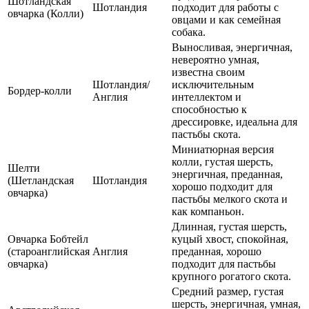
Шотландская
Шотландия
подходит для работы с
овчарка (Колли)
овцами и как семейная
собака.
Выносливая, энергичная,
невероятно умная,
известна своим
Шотландия/
исключительным
Бордер-колли
Англия
интеллектом и
способностью к
дрессировке, идеальна для
пастьбы скота.
Миниатюрная версия
колли, густая шерсть,
Шелти
энергичная, преданная,
(Шетландская
Шотландия
хорошо подходит для
овчарка)
пастьбы мелкого скота и
как компаньон.
Длинная, густая шерсть,
Овчарка Бобтейл
куцый хвост, спокойная,
(староанглийская
Англия
преданная, хорошо
овчарка)
подходит для пастьбы
крупного рогатого скота.
Средний размер, густая
шерсть, энергичная, умная,