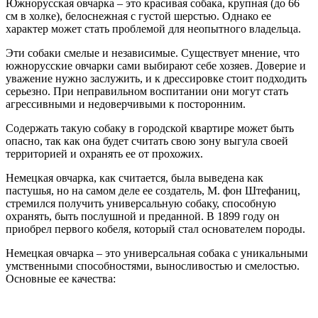
Южнорусская овчарка – это красивая собака, крупная (до 66
см в холке), белоснежная с густой шерстью. Однако ее
характер может стать проблемой для неопытного владельца.
Эти собаки смелые и независимые. Существует мнение, что
южнорусские овчарки сами выбирают себе хозяев. Доверие и
уважение нужно заслужить, и к дрессировке стоит подходить
серьезно. При неправильном воспитании они могут стать
агрессивными и недоверчивыми к посторонним.
Содержать такую собаку в городской квартире может быть
опасно, так как она будет считать свою зону выгула своей
территорией и охранять ее от прохожих.
Немецкая овчарка, как считается, была выведена как
пастушья, но на самом деле ее создатель, М. фон Штефаниц,
стремился получить универсальную собаку, способную
охранять, быть послушной и преданной. В 1899 году он
приобрел первого кобеля, который стал основателем породы.
Немецкая овчарка – это универсальная собака с уникальными
умственными способностями, выносливостью и смелостью.
Основные ее качества: