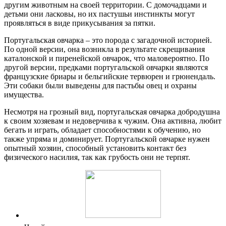
другим животным на своей территории. С домочадцами и
детьми они ласковы, но их пастушьи инстинкты могут
проявляться в виде прикусывания за пятки.
Португальская овчарка – это порода с загадочной историей.
По одной версии, она возникла в результате скрещивания
каталонской и пиренейской овчарок, что маловероятно. По
другой версии, предками португальской овчарки являются
французские бриары и бельгийские тервюрен и грюнендаль.
Эти собаки были выведены для пастьбы овец и охраны
имущества.
Несмотря на грозный вид, португальская овчарка добродушна
к своим хозяевам и недоверчива к чужим. Она активна, любит
бегать и играть, обладает способностями к обучению, но
также упряма и доминирует. Португальской овчарке нужен
опытный хозяин, способный установить контакт без
физического насилия, так как грубость они не терпят.