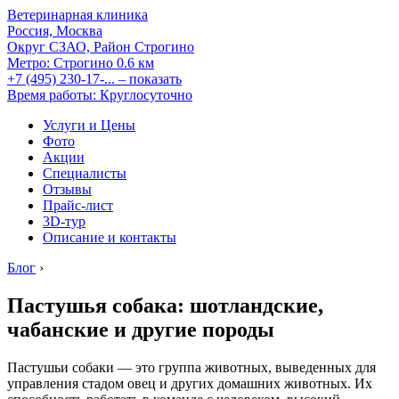
Ветеринарная клиника
Россия, Москва
Округ СЗАО, Район Строгино
Метро:
Строгино
0.6 км
+7 (495) 230-17-...
– показать
Время работы: Круглосуточно
Услуги и Цены
Фото
Акции
Специалисты
Отзывы
Прайс-лист
3D-тур
Описание и контакты
Блог
›
Пастушья собака: шотландские,
чабанские и другие породы
Пастушьи собаки — это группа животных, выведенных для
управления стадом овец и других домашних животных. Их