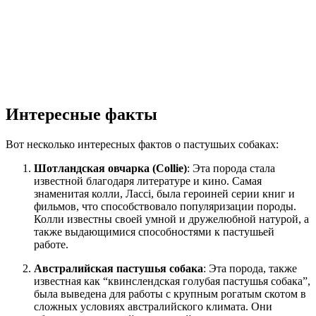
Интересные факты
Вот несколько интересных фактов о пастушьих собаках:
Шотландская овчарка (Collie)
: Эта порода стала
известной благодаря литературе и кино. Самая
знаменитая колли, Лассі, была героиней серии книг и
фильмов, что способствовало популяризации породы.
Колли известны своей умной и дружелюбной натурой, а
также выдающимися способностями к пастушьей
работе.
Австралийская пастушья собака
: Эта порода, также
известная как “квинслендская голубая пастушья собака”,
была выведена для работы с крупным рогатым скотом в
сложных условиях австралийского климата. Они