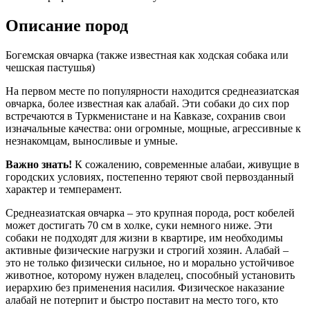
Описание пород
Богемская овчарка (также известная как ходская собака или
чешская пастушья)
На первом месте по популярности находится среднеазиатская
овчарка, более известная как алабай. Эти собаки до сих пор
встречаются в Туркменистане и на Кавказе, сохранив свои
изначальные качества: они огромные, мощные, агрессивные к
незнакомцам, выносливые и умные.
Важно знать!
К сожалению, современные алабаи, живущие в
городских условиях, постепенно теряют свой первозданный
характер и темперамент.
Среднеазиатская овчарка – это крупная порода, рост кобелей
может достигать 70 см в холке, суки немного ниже. Эти
собаки не подходят для жизни в квартире, им необходимы
активные физические нагрузки и строгий хозяин. Алабай –
это не только физически сильное, но и морально устойчивое
животное, которому нужен владелец, способный установить
иерархию без применения насилия. Физическое наказание
алабай не потерпит и быстро поставит на место того, кто