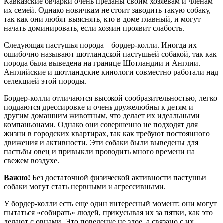
Кавказские овчарки очень преданы своим хозяевам и членам
их семей. Однако новичкам не стоит заводить такую собаку,
так как они любят выяснять, кто в доме главный, и могут
начать доминировать, если хозяин проявит слабость.
Следующая пастушья порода – бордер-колли. Иногда их
ошибочно называют шотландской пастушьей собакой, так как
порода была выведена на границе Шотландии и Англии.
Английские и шотландские кинологи совместно работали над
селекцией этой породы.
Бордер-колли отличаются высокой сообразительностью, легко
поддаются дрессировке и очень дружелюбны к детям и
другим домашним животным, что делает их идеальными
компаньонами. Однако они совершенно не подходят для
жизни в городских квартирах, так как требуют постоянного
движения и активности. Эти собаки были выведены для
пастьбы овец и привыкли проводить много времени на
свежем воздухе.
Важно!
Без достаточной физической активности пастушьи
собаки могут стать нервными и агрессивными.
У бордер-колли есть еще один интересный момент: они могут
пытаться «собирать» людей, прикусывая их за пятки, как это
делают с овцами. Это поведение не злое, а связано с их