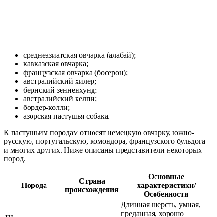
среднеазиатская овчарка (алабай);
кавказская овчарка;
французская овчарка (босерон);
австралийский хилер;
бернский зенненхунд;
австралийский келпи;
бордер-колли;
азорская пастушья собака.
К пастушьим породам относят немецкую овчарку, южно-
русскую, португальскую, комондора, французского бульдога
и многих других. Ниже описаны представители некоторых
пород.
Основные
Страна
Порода
характеристики/
происхождения
Особенности
Длинная шерсть, умная,
преданная, хорошо