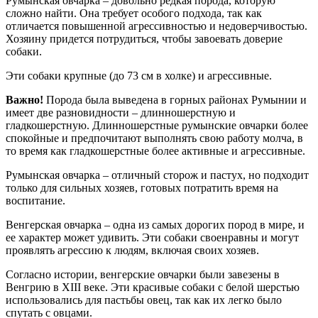
Румынская овчарка – довольно редкая порода, которую
сложно найти. Она требует особого подхода, так как
отличается повышенной агрессивностью и недоверчивостью.
Хозяину придется потрудиться, чтобы завоевать доверие
собаки.
Эти собаки крупные (до 73 см в холке) и агрессивные.
Важно!
Порода была выведена в горных районах Румынии и
имеет две разновидности – длинношерстную и
гладкошерстную. Длинношерстные румынские овчарки более
спокойные и предпочитают выполнять свою работу молча, в
то время как гладкошерстные более активные и агрессивные.
Румынская овчарка – отличный сторож и пастух, но подходит
только для сильных хозяев, готовых потратить время на
воспитание.
Венгерская овчарка – одна из самых дорогих пород в мире, и
ее характер может удивить. Эти собаки своенравны и могут
проявлять агрессию к людям, включая своих хозяев.
Согласно истории, венгерские овчарки были завезены в
Венгрию в XIII веке. Эти красивые собаки с белой шерстью
использовались для пастьбы овец, так как их легко было
спутать с овцами.