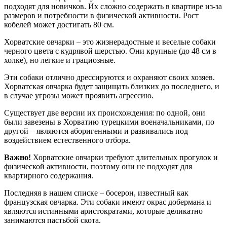
подходят для новичков. Их сложно содержать в квартире из-за
размеров и потребности в физической активности. Рост
кобелей может достигать 80 см.
Хорватские овчарки – это жизнерадостные и веселые собаки
черного цвета с кудрявой шерстью. Они крупные (до 48 см в
холке), но легкие и грациозные.
Эти собаки отлично дрессируются и охраняют своих хозяев.
Хорватская овчарка будет защищать близких до последнего, и
в случае угрозы может проявить агрессию.
Существует две версии их происхождения: по одной, они
были завезены в Хорватию турецкими военачальниками, по
другой – являются аборигенными и развивались под
воздействием естественного отбора.
Важно!
Хорватские овчарки требуют длительных прогулок и
физической активности, поэтому они не подходят для
квартирного содержания.
Последняя в нашем списке – босерон, известный как
французская овчарка. Эти собаки имеют окрас добермана и
являются истинными аристократами, которые деликатно
занимаются пастьбой скота.