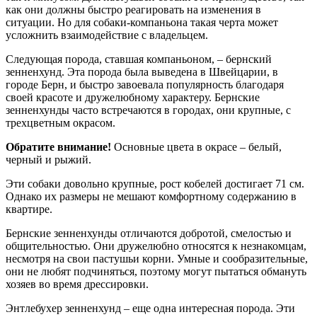
как они должны быстро реагировать на изменения в
ситуации. Но для собаки-компаньона такая черта может
усложнить взаимодействие с владельцем.
Следующая порода, ставшая компаньоном, – бернский
зенненхунд. Эта порода была выведена в Швейцарии, в
городе Берн, и быстро завоевала популярность благодаря
своей красоте и дружелюбному характеру. Бернские
зенненхунды часто встречаются в городах, они крупные, с
трехцветным окрасом.
Обратите внимание!
Основные цвета в окрасе – белый,
черный и рыжий.
Эти собаки довольно крупные, рост кобелей достигает 71 см.
Однако их размеры не мешают комфортному содержанию в
квартире.
Бернские зенненхунды отличаются добротой, смелостью и
общительностью. Они дружелюбно относятся к незнакомцам,
несмотря на свои пастушьи корни. Умные и сообразительные,
они не любят подчиняться, поэтому могут пытаться обмануть
хозяев во время дрессировки.
Энтлебухер зенненхунд – еще одна интересная порода. Эти