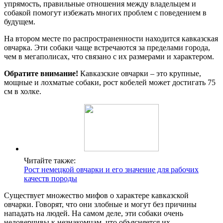
упрямость, правильные отношения между владельцем и
собакой помогут избежать многих проблем с поведением в
будущем.
На втором месте по распространенности находится кавказская
овчарка. Эти собаки чаще встречаются за пределами города,
чем в мегаполисах, что связано с их размерами и характером.
Обратите внимание!
Кавказские овчарки – это крупные,
мощные и лохматые собаки, рост кобелей может достигать 75
см в холке.
Читайте также:
Рост немецкой овчарки и его значение для рабочих
качеств породы
Существует множество мифов о характере кавказской
овчарки. Говорят, что они злобные и могут без причины
нападать на людей. На самом деле, эти собаки очень
недоверчивы к незнакомцам, что объясняется их