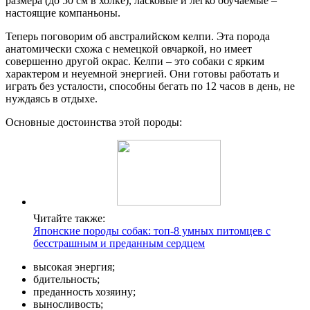
размера (до 50 см в холке), ласковые и легко обучаемые –
настоящие компаньоны.
Теперь поговорим об австралийском келпи. Эта порода
анатомически схожа с немецкой овчаркой, но имеет
совершенно другой окрас. Келпи – это собаки с ярким
характером и неуемной энергией. Они готовы работать и
играть без усталости, способны бегать по 12 часов в день, не
нуждаясь в отдыхе.
Основные достоинства этой породы:
Читайте также:
Японские породы собак: топ-8 умных питомцев с
бесстрашным и преданным сердцем
высокая энергия;
бдительность;
преданность хозяину;
выносливость;