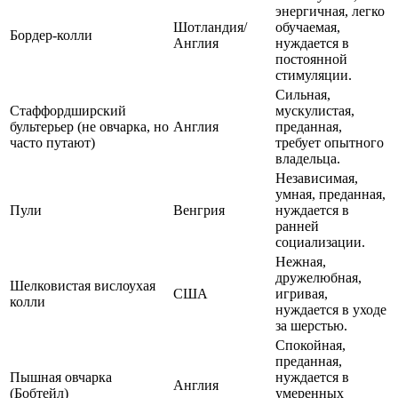
энергичная, легко
Шотландия/
обучаемая,
Бордер-колли
Англия
нуждается в
постоянной
стимуляции.
Сильная,
Стаффордширский
мускулистая,
бультерьер (не овчарка, но
Англия
преданная,
часто путают)
требует опытного
владельца.
Независимая,
умная, преданная,
Пули
Венгрия
нуждается в
ранней
социализации.
Нежная,
дружелюбная,
Шелковистая вислоухая
США
игривая,
колли
нуждается в уходе
за шерстью.
Спокойная,
преданная,
Пышная овчарка
нуждается в
Англия
(Бобтейл)
умеренных