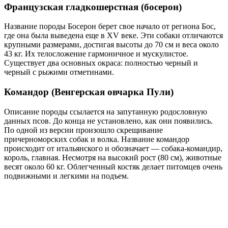
Французская гладкошерстная (босерон)
Название породы Босерон берет свое начало от региона Бос,
где она была выведена еще в XV веке. Эти собаки отличаются
крупными размерами, достигая высоты до 70 см и веса около
43 кг. Их телосложение гармоничное и мускулистое.
Существует два основных окраса: полностью черный и
черный с рыжими отметинами.
Командор (Венгерская овчарка Пули)
Описание породы ссылается на запутанную родословную
данных псов. До конца не установлено, как они появились.
По одной из версии произошло скрещивание
причерноморских собак и волка. Название командор
происходит от итальянского и обозначает — собака-командир,
король, главная. Несмотря на высокий рост (80 см), животные
весят около 60 кг. Облегченный костяк делает питомцев очень
подвижными и легкими на подъем.