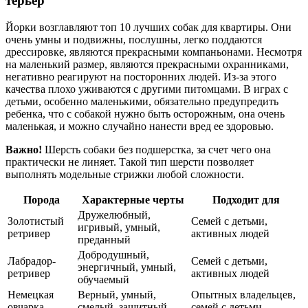
терьер
Йорки возглавляют топ 10 лучших собак для квартиры. Они
очень умны и подвижны, послушны, легко поддаются
дрессировке, являются прекрасными компаньонами. Несмотря
на маленький размер, являются прекрасными охранниками,
негативно реагируют на посторонних людей. Из-за этого
качества плохо уживаются с другими питомцами. В играх с
детьми, особенно маленькими, обязательно предупредить
ребенка, что с собакой нужно быть осторожным, она очень
маленькая, и можно случайно нанести вред ее здоровью.
Важно!
Шерсть собаки без подшерстка, за счет чего она
практически не линяет. Такой тип шерсти позволяет
выполнять модельные стрижки любой сложности.
Порода
Характерные черты
Подходит для
Дружелюбный,
Золотистый
Семей с детьми,
игривый, умный,
ретривер
активных людей
преданный
Добродушный,
Лабрадор-
Семей с детьми,
энергичный, умный,
ретривер
активных людей
обучаемый
Немецкая
Верный, умный,
Опытных владельцев,
овчарка
смелый, защитный
семей с детьми