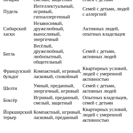
Интеллектуальный,
Семей с детьми, людей
Пудель
игривый,
с аллергией
гипоаллергенный
Независимый,
Сибирский
дружелюбный,
Активных людей,
хаски
выносливый,
опытных владельцев
энергичный
Весёлый,
дружелюбный,
Семей с детьми,
Бигль
любопытный,
активных людей
общительный
Квартирных условий,
Французский
Компактный, игривый,
людей с умеренной
бульдог
ласковый, спокойный
активностью
Умный, преданный,
Семей с детьми,
Шелти
энергичный, игривый
активных людей
Игривый, преданный,
Опытных владельцев,
Боксёр
смелый, защитный
семей с детьми
Квартирных условий,
Йоркширский
Компактный, игривый,
людей с умеренной
терьер
ласковый, преданный
активностью