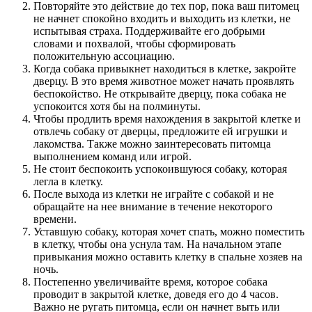
Повторяйте это действие до тех пор, пока ваш питомец
не начнет спокойно входить и выходить из клетки, не
испытывая страха. Поддерживайте его добрыми
словами и похвалой, чтобы сформировать
положительную ассоциацию.
Когда собака привыкнет находиться в клетке, закройте
дверцу. В это время животное может начать проявлять
беспокойство. Не открывайте дверцу, пока собака не
успокоится хотя бы на полминуты.
Чтобы продлить время нахождения в закрытой клетке и
отвлечь собаку от дверцы, предложите ей игрушки и
лакомства. Также можно заинтересовать питомца
выполнением команд или игрой.
Не стоит беспокоить успокоившуюся собаку, которая
легла в клетку.
После выхода из клетки не играйте с собакой и не
обращайте на нее внимание в течение некоторого
времени.
Уставшую собаку, которая хочет спать, можно поместить
в клетку, чтобы она уснула там. На начальном этапе
привыкания можно оставить клетку в спальне хозяев на
ночь.
Постепенно увеличивайте время, которое собака
проводит в закрытой клетке, доведя его до 4 часов.
Важно не ругать питомца, если он начнет выть или