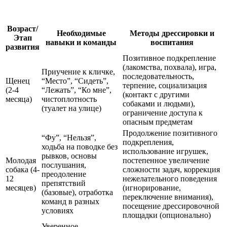
Возраст/
Необходимые
Методы дрессировки и
Этап
навыки и команды
воспитания
развития
Позитивное подкрепление
(лакомства, похвала), игра,
Приучение к кличке,
последовательность,
Щенец
“Место”, “Сидеть”,
терпение, социализация
(2-4
“Лежать”, “Ко мне”,
(контакт с другими
месяца)
чистоплотность
собаками и людьми),
(туалет на улице)
ограничение доступа к
опасным предметам
Продолжение позитивного
“Фу”, “Нельзя”,
подкрепления,
ходьба на поводке без
использование игрушек,
рывков, основы
Молодая
постепенное увеличение
послушания,
собака (4-
сложности задач, коррекция
преодоление
12
нежелательного поведения
препятствий
месяцев)
(игнорирование,
(базовые), отработка
переключение внимания),
команд в разных
посещение дрессировочной
условиях
площадки (опционально)
Уверенное